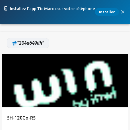
Accéder au contenu principal
Installez l'app Tic Maroc sur votre téléphone
Installer
!
204a649dh
A
r
t
i
c
l
e
5H-120Go-RS
s