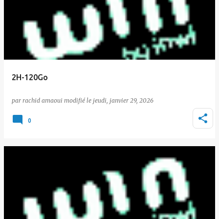
2H-120Go
par
rachid amaoui
le
jeudi, janvier 29, 2026
0