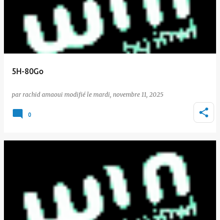
5H-80Go
par
rachid amaoui
le
mardi, novembre 11, 2025
0