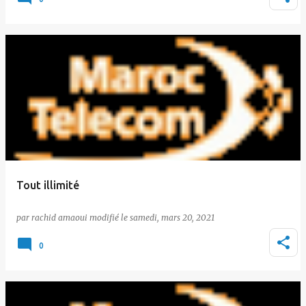
Tout illimité
par
rachid amaoui
le
samedi, mars 20, 2021
0