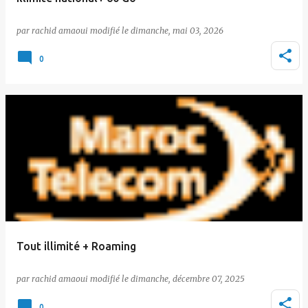
par
rachid amaoui
le
dimanche, mai 03, 2026
0
Tout illimité + Roaming
par
rachid amaoui
le
dimanche, décembre 07, 2025
0