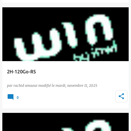
2H-120Go-RS
par
rachid amaoui
le
mardi, novembre 11, 2025
0