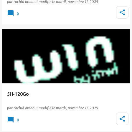
par
rachid amaoui
le
mardi, novembre 11, 2025
0
5H-120Go
par
rachid amaoui
le
mardi, novembre 11, 2025
0