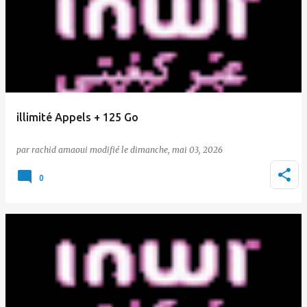
illimité Appels + 125 Go
par
rachid amaoui
le
dimanche, mai 03, 2026
0