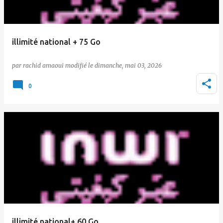
illimité national + 75 Go
par
rachid amaoui
le
dimanche, mai 03, 2026
0
illimité national+ 60 Go