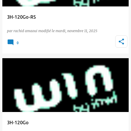
3H-120Go-RS
par
rachid amaoui
le
mardi, novembre 11, 2025
0
3H-120Go