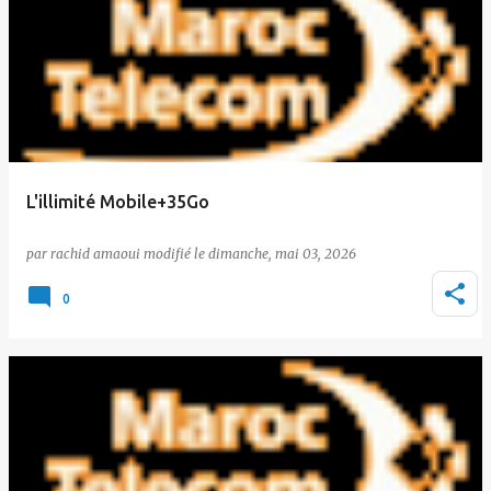
L'illimité Mobile+35Go
par
rachid amaoui
le
dimanche, mai 03, 2026
0