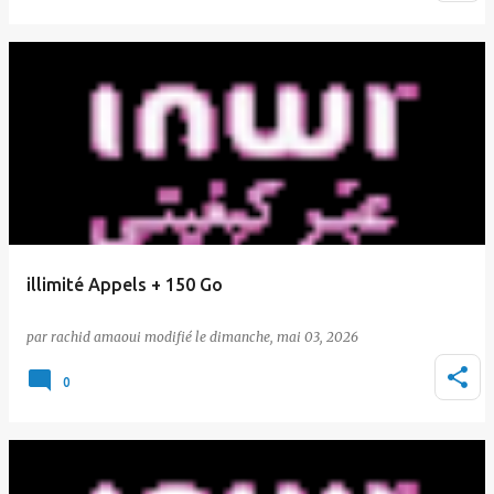
illimité Appels + 150 Go
par
rachid amaoui
le
dimanche, mai 03, 2026
0