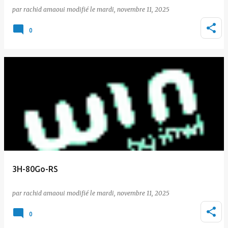
par
rachid amaoui
le
mardi, novembre 11, 2025
0
3H-80Go-RS
par
rachid amaoui
le
mardi, novembre 11, 2025
0