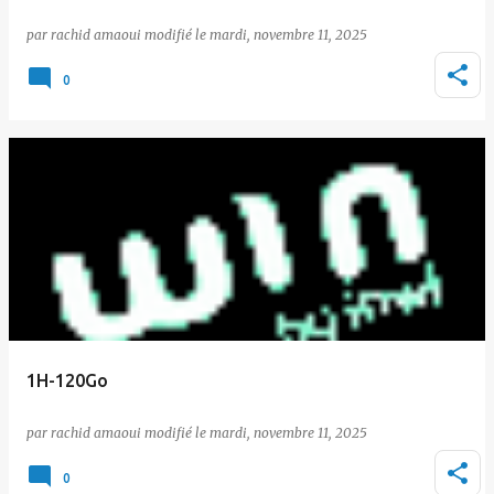
par
rachid amaoui
le
mardi, novembre 11, 2025
0
1H-120Go
par
rachid amaoui
le
mardi, novembre 11, 2025
0