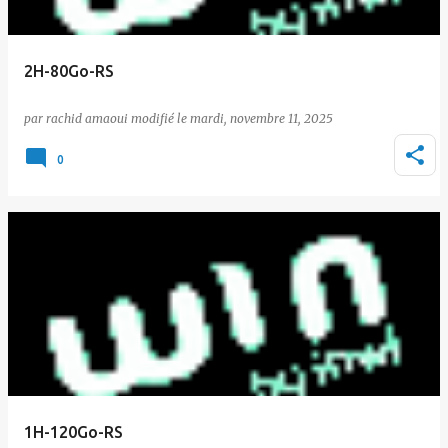
2H-80Go-RS
par
rachid amaoui
le
mardi, novembre 11, 2025
0
1H-120Go-RS