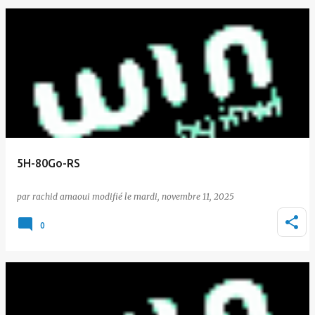
5H-80Go-RS
par
rachid amaoui
le
mardi, novembre 11, 2025
0