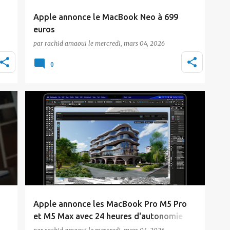
Apple annonce le MacBook Neo à 699
euros
par
rachid amaoui
le
mercredi, mars 04, 2026
e
Apple a officialisé ce mercredi 4 mars le
MacBook Neo, son portable le plus abordable
0
à ce jour. Tr…
Actualité
Apple
Apple annonce les MacBook Pro M5 Pro
et M5 Max avec 24 heures d'autonomie
e