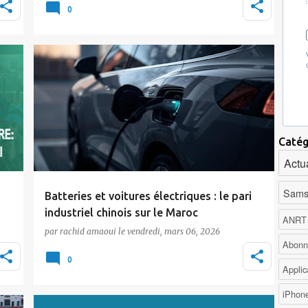
e
prévue du 7 au 9 avril à Marrakech, s'enrichit
0
d…
Actualité
Tic Maroc
Voiture Electrique
Catég
Actua
Sams
Batteries et voitures électriques : le pari
industriel chinois sur le Maroc
ANRT
par
rachid amaoui
le
vendredi, mars 06, 2026
 de
Le Maroc confirme son attractivité dans
Abonn
l'industrie automobile mondiale, en
0
Applic
particulier dans le…
iPhon