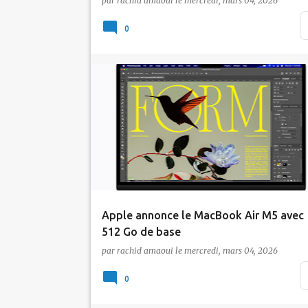
par
rachid amaoui
le
mercredi, mars 04, 2026
mars 2026 pour officialiser l'iPad Air M4,
nouv…
0
Actualité
Apple
Apple annonce le MacBook Air M5 avec
512 Go de base
par
rachid amaoui
le
mercredi, mars 04, 2026
Sans changer sa recette gagnante, Apple m
à niveau son ultraportable le plus populaire
0
avec la pu…