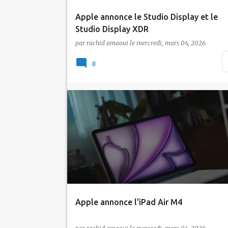
Apple annonce le Studio Display et le
Studio Display XDR
par
rachid amaoui
le
mercredi, mars 04, 2026
Apple a profité de sa semaine d'annonces d
mars 2026 pour présenter deux nouveaux
0
écrans de 27…
Actualité
Apple
Apple annonce l'iPad Air M4
Apple a profité de sa semaine d'annonces d