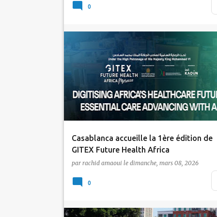
et de la communication au Maroc confirm
0
sa traje…
Actualité
Tic Maroc
Casablanca accueille la 1ère édition de
GITEX Future Health Africa
par
rachid amaoui
le
dimanche, mars 08, 2026
Le Maroc franchit un cap dans sa stratégie
santé numérique. La première édition de
0
GITEX Future …