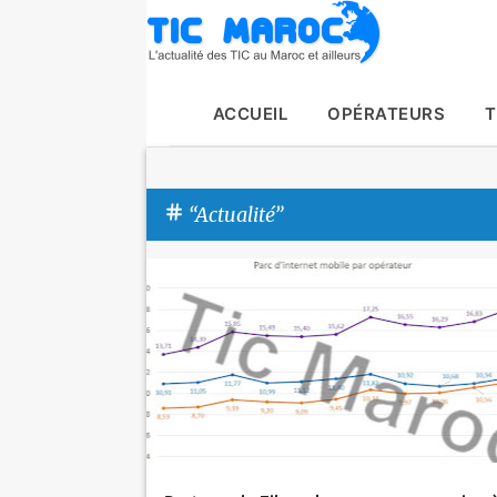
ACCUEIL
OPÉRATEURS
T
Actualité
A
Actualité
inwi
Maroc Telecom
Orange
Tic Maroc
r
t
i
c
l
e