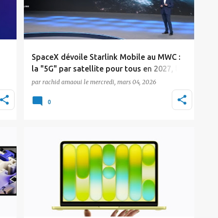
SpaceX dévoile Starlink Mobile au MWC :
la "5G" par satellite pour tous en 2027, le
Maroc attend toujours
par
rachid amaoui
le
mercredi, mars 04, 2026
SpaceX a profité du Mobile World Congress
0
8
2026 pour officialiser le changement de nom
de son servic…
Actualité
Apple