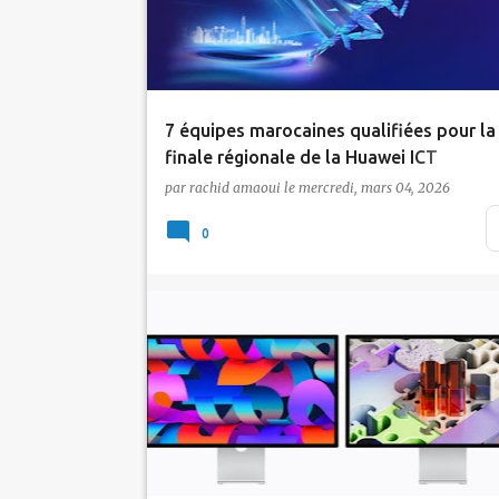
7 équipes marocaines qualifiées pour la
finale régionale de la Huawei ICT
Competition 2025-2026
par
rachid amaoui
le
mercredi, mars 04, 2026
La phase nationale de la Huawei ICT
0
Competition 2025-2026 s'est tenue du 6 au 
février 2026 au…
Actualité
Apple