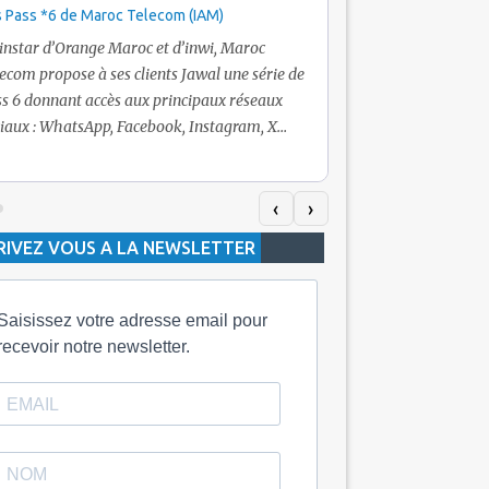
 Pass *6 de Maroc Telecom (IAM)
Promotion Maroc Tel
+ Internet
’instar d’Orange Maroc et d’inwi, Maroc
Nouveau! Clients Jawa
ecom propose à ses clients Jawal une série de
pour toute recharge 
s 6 donnant accès aux principaux réseaux
Telecom vous fera bén
iaux : WhatsApp, Facebook, Instagram, X
De plus, Maroc Teleco
itter) et Snapchat.En temps normal, le Pass
quelle recharge, un v
h inclut 100 Mo, le Pass 10 Dh offre 400 Mo,
selon le montant de l
dis que les formules à 20 Dh et 30 Dh
‹
›
la durée de validité d
posent respectivement 1 Go et 2 Go. Les
RIVEZ VOUS A LA NEWSLETTER
jours alors que celle 
ées de validité sont de 3 jours pour
3 mois.
Saisissez votre adresse email pour
recevoir notre newsletter.