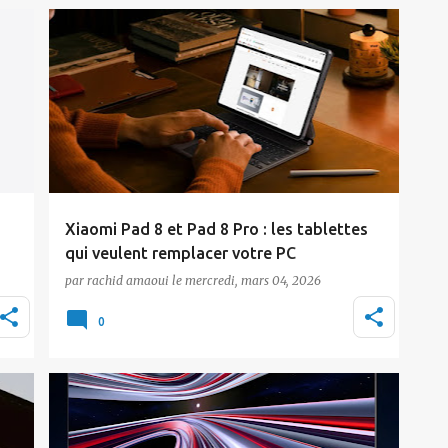
Actualité
MWC2026
Xiaomi
Xiaomi Pad 8 et Pad 8 Pro : les tablettes
qui veulent remplacer votre PC
par
rachid amaoui
le
mercredi, mars 04, 2026
Presentées au MWC de Barcelone aux côtés
de la série Xiaomi 17, les nouvelles tablettes
0
Pad 8 et Pa…
Actualité
Xiaomi