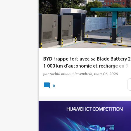
Actualité
BYD
Voiture Electrique
BYD frappe fort avec sa Blade Battery 2
1 000 km d'autonomie et recharge en 9
minutes
par
rachid amaoui
le
vendredi, mars 06, 2026
En pleine baisse de ses ventes sur le march
0
chinois, BYD a choisi la voie de l'innovation
pour…
Actualité
Huawei
Tic Maroc