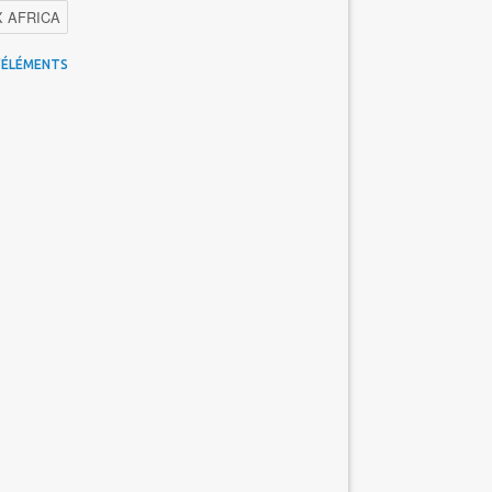
X AFRICA
 Maroc
Facebook
Promotions inwi
'ÉLÉMENTS
gence Artificielle
Cybersécurité
tions Maroc Telecom
Kaspersky
APEBI
Ericsson
WhatsApp