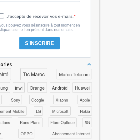
J'accepte de recevoir vos e-mails.
Vous pouvez vous désinscrire à tout moment en
cliquant sur le lien présent dans nos emails.
S'INSCRIRE
ories
lité
Tic Maroc
Maroc Telecom
ung
inwi
Orange
Android
Huawei
Sony
Google
Xiaomi
Apple
ement Mobile
LG
Microsoft
Nokia
ations
Bons Plans
Fibre Optique
5G
e
OPPO
Abonnement Internet