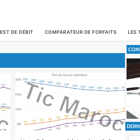
Accéder au contenu principal
EST DE DÉBIT
COMPARATEUR DE FORFAITS
LES 
COMP
Actualité
inwi
Maroc Telecom
Orange
Tic Maroc
DERN