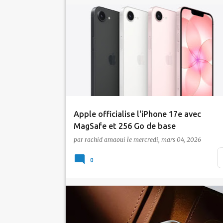
Actualité
Apple
iPhone
Apple officialise l'iPhone 17e avec
MagSafe et 256 Go de base
par
rachid amaoui
le
mercredi, mars 04, 2026
Apple a choisi la semaine du Mobile World
Congress pour officialiser l'iPhone 17e,
0
confirmant a…
Actualité
MWC2026
Xiaomi