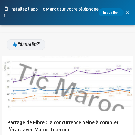
Accéder au contenu principal
Installez l'app Tic Maroc sur votre téléphone
Installer
!
Actualité
A
r
t
i
c
l
e
Partage de Fibre : la concurrence peine à combler
s
l'écart avec Maroc Telecom