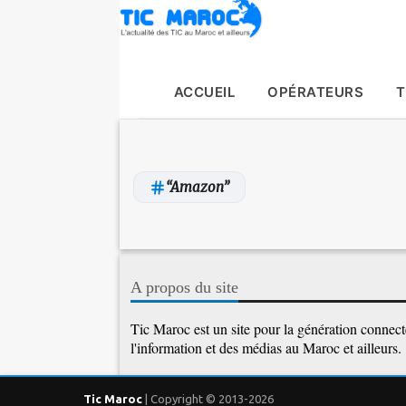
ACCUEIL
OPÉRATEURS
T
Amazon
A
r
A propos du site
t
i
Tic Maroc est un site pour la génération connectée
l'information et des médias au Maroc et ailleurs.
c
l
e
Tic Maroc
| Copyright © 2013-2026