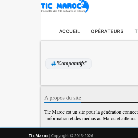
ACCUEIL
OPÉRATEURS
T
Comparatifs
A
r
A propos du site
t
i
Tic Maroc est un site pour la génération connectée
l'information et des médias au Maroc et ailleurs.
c
l
e
Tic Maroc
| Copyright © 2013-2026