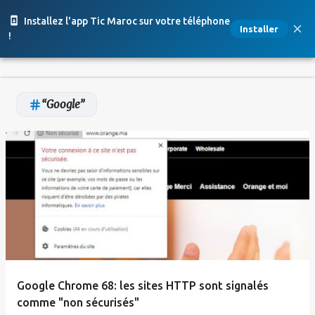
Accéder au contenu principal
Installez l'app Tic Maroc sur votre téléphone
Installer
!
Google
A
r
t
i
c
l
e
Google Chrome 68: les sites HTTP sont signalés
s
comme "non sécurisés"