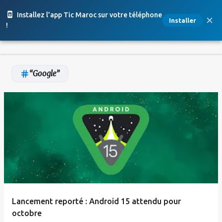
Accéder au contenu principal
Installez l'app Tic Maroc sur votre téléphone
Installer
!
Google
A
r
t
i
c
l
e
Lancement reporté : Android 15 attendu pour
s
octobre