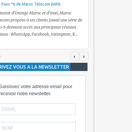
 Pass *6 de Maroc Telecom (IAM)
Promotion Maroc Tel
+ Internet
’instar d’Orange Maroc et d’inwi, Maroc
Nouveau! Clients Jawa
ecom propose à ses clients Jawal une série de
pour toute recharge 
s 6 donnant accès aux principaux réseaux
Telecom vous fera bén
iaux : WhatsApp, Facebook, Instagram, X
De plus, Maroc Teleco
itter) et Snapchat.En temps normal, le Pass
quelle recharge, un v
h inclut 100 Mo, le Pass 10 Dh offre 400 Mo,
selon le montant de l
dis que les formules à 20 Dh et 30 Dh
‹
›
la durée de validité d
posent respectivement 1 Go et 2 Go. Les
RIVEZ VOUS A LA NEWSLETTER
jours alors que celle 
ées de validité sont de 3 jours pour
3 mois.
Saisissez votre adresse email pour
recevoir notre newsletter.