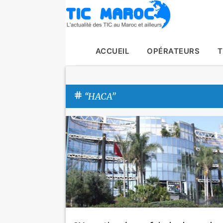
ACCUEIL
OPÉRATEURS
T
HACA
A
Actualité
HACA
Tic Maroc
r
t
i
c
l
e