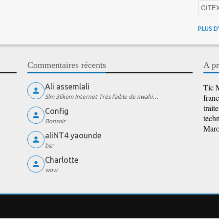
GITE
4G au
PLUS D
Intelli
Promo
Commentaires récents
A pr
iOS
Ali assemlali
Tic M
franc
Slm 3likom Internet Très faible de nwahi…
trait
Config
techn
Bonsoir
Maroc
aliNT4 yaounde
bsr
Charlotte
wow