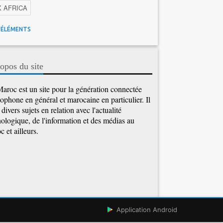
X AFRICA
 Maroc
Facebook
Promotions inwi
'ÉLÉMENTS
gence Artificielle
Cybersécurité
tions Maroc Telecom
Kaspersky
APEBI
opos du site
Ericsson
WhatsApp
aroc est un site pour la génération connectée
ophone en général et marocaine en particulier. Il
e divers sujets en relation avec l'actualité
ologique, de l'information et des médias au
 et ailleurs.
Application Android