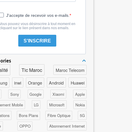
J'accepte de recevoir vos e-mails.
Vous pouvez vous désinscrire à tout moment en
cliquant sur le lien présent dans nos emails.
S'INSCRIRE
ories
lité
Tic Maroc
Maroc Telecom
ung
inwi
Orange
Android
Huawei
Sony
Google
Xiaomi
Apple
ement Mobile
LG
Microsoft
Nokia
ations
Bons Plans
Fibre Optique
5G
e
OPPO
Abonnement Internet