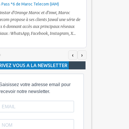
 Pass *6 de Maroc Telecom (IAM)
Promotion Maroc Tel
+ Internet
’instar d’Orange Maroc et d’inwi, Maroc
Nouveau! Clients Jawa
ecom propose à ses clients Jawal une série de
pour toute recharge 
s 6 donnant accès aux principaux réseaux
Telecom vous fera bén
iaux : WhatsApp, Facebook, Instagram, X
De plus, Maroc Teleco
itter) et Snapchat.En temps normal, le Pass
quelle recharge, un v
h inclut 100 Mo, le Pass 10 Dh offre 400 Mo,
selon le montant de l
dis que les formules à 20 Dh et 30 Dh
‹
›
la durée de validité d
posent respectivement 1 Go et 2 Go. Les
RIVEZ VOUS A LA NEWSLETTER
jours alors que celle 
ées de validité sont de 3 jours pour
3 mois.
Saisissez votre adresse email pour
recevoir notre newsletter.