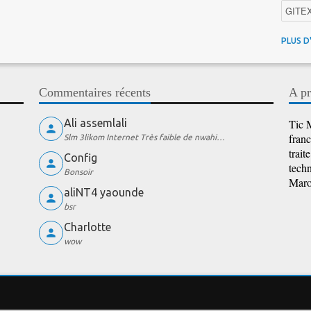
GITE
4G au
PLUS D
Intelli
Promo
Commentaires récents
A pr
iOS
Ali assemlali
Tic M
franc
Slm 3likom Internet Très faible de nwahi…
trait
Config
techn
Bonsoir
Maroc
aliNT4 yaounde
bsr
Charlotte
wow