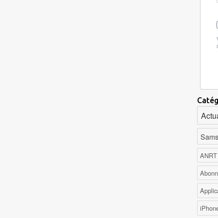
Catég
Actua
Sams
ANRT
Abonn
Applic
iPhon