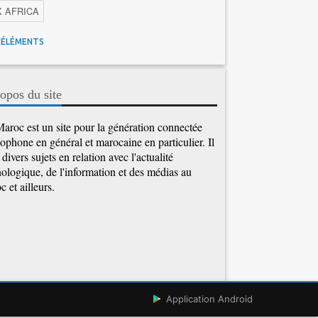
X AFRICA
 Maroc
Facebook
Promotions inwi
'ÉLÉMENTS
gence Artificielle
Cybersécurité
tions Maroc Telecom
Kaspersky
APEBI
opos du site
Ericsson
WhatsApp
aroc est un site pour la génération connectée
ophone en général et marocaine en particulier. Il
e divers sujets en relation avec l'actualité
ologique, de l'information et des médias au
 et ailleurs.
Application Android