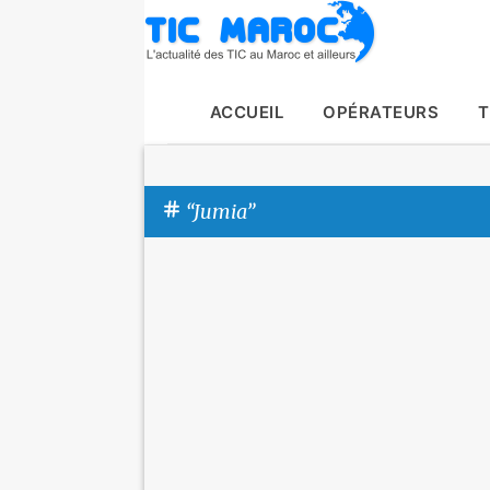
ACCUEIL
OPÉRATEURS
T
Jumia
A
r
t
i
c
l
e