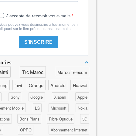
J'accepte de recevoir vos e-mails.
Vous pouvez vous désinscrire à tout moment en
cliquant sur le lien présent dans nos emails.
S'INSCRIRE
ories
lité
Tic Maroc
Maroc Telecom
ung
inwi
Orange
Android
Huawei
Sony
Google
Xiaomi
Apple
ement Mobile
LG
Microsoft
Nokia
ations
Bons Plans
Fibre Optique
5G
e
OPPO
Abonnement Internet