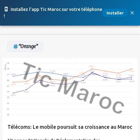
Accéder au contenu principal
Installez l'app Tic Maroc sur votre téléphone
Installer
!
Orange
A
r
t
i
c
l
e
Télécoms: Le mobile poursuit sa croissance au Maroc
s