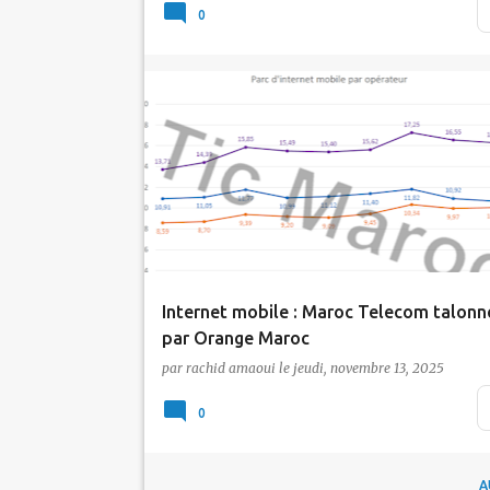
dans le sillage du déploiement de la 5G au
0
Maroc. L&…
Actualité
inwi
Maroc Telecom
Orange
Tic Maroc
Internet mobile : Maroc Telecom talonn
par Orange Maroc
par
rachid amaoui
le
jeudi, novembre 13, 2025
Selon les dernières statistiques publiées pa
l'Agence nationale de réglementation des
0
télécomm…
A