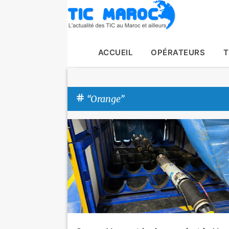
ACCUEIL
OPÉRATEURS
T
Orange
A
Actualité
inwi
Orange
Tic Maroc
r
t
i
c
l
e