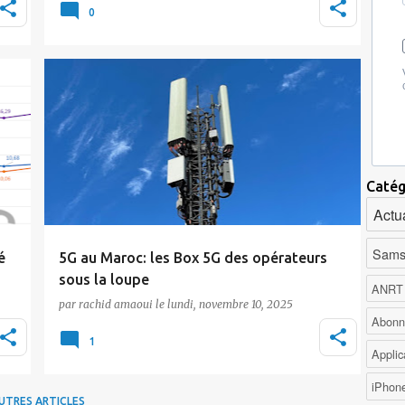
Telecom, qui avaient ajusté leurs forfaits dès
0
l'activat…
Actualité
inwi
5G
Maroc Telecom
Orange
Tic Maroc
Catég
Actua
Sams
é
5G au Maroc: les Box 5G des opérateurs
sous la loupe
ANRT
par
rachid amaoui
le
lundi, novembre 10, 2025
r
Le lancement officiel de la 5G au Maroc s'est
Abonn
accompagné de l'arrivée immédiate des Box
1
Applic
5G …
iPhon
UTRES ARTICLES