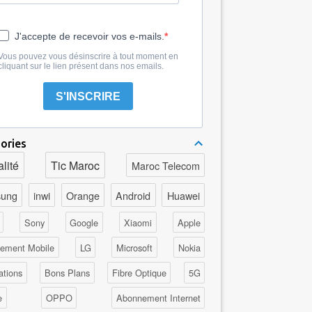
J'accepte de recevoir vos e-mails.
Vous pouvez vous désinscrire à tout moment en
cliquant sur le lien présent dans nos emails.
S'INSCRIRE
ories
lité
Tic Maroc
Maroc Telecom
ung
inwi
Orange
Android
Huawei
Sony
Google
Xiaomi
Apple
ement Mobile
LG
Microsoft
Nokia
ations
Bons Plans
Fibre Optique
5G
e
OPPO
Abonnement Internet