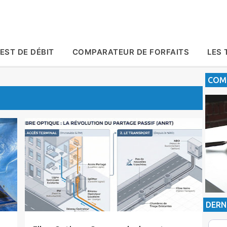
Accéder au contenu principal
EST DE DÉBIT
COMPARATEUR DE FORFAITS
LES 
COMP
Actualité
Fibre Optique
inwi
Maroc Telecom
Orange
Tic Maroc
DERN