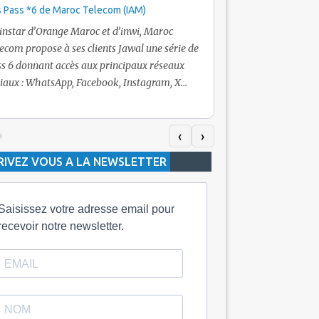
 Pass *6 de Maroc Telecom (IAM)
Promotion Maroc Tel
+ Internet
’instar d’Orange Maroc et d’inwi, Maroc
Nouveau! Clients Jawa
ecom propose à ses clients Jawal une série de
pour toute recharge 
s 6 donnant accès aux principaux réseaux
Telecom vous fera bén
iaux : WhatsApp, Facebook, Instagram, X
De plus, Maroc Teleco
itter) et Snapchat.En temps normal, le Pass
quelle recharge, un v
h inclut 100 Mo, le Pass 10 Dh offre 400 Mo,
selon le montant de l
dis que les formules à 20 Dh et 30 Dh
‹
›
la durée de validité d
posent respectivement 1 Go et 2 Go. Les
RIVEZ VOUS A LA NEWSLETTER
jours alors que celle 
ées de validité sont de 3 jours pour
3 mois.
Saisissez votre adresse email pour
recevoir notre newsletter.