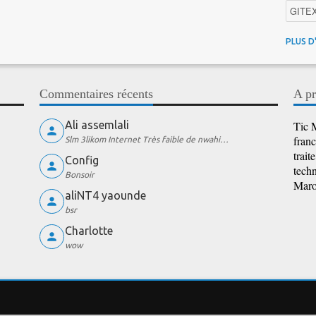
GITE
4G au
PLUS D
Intelli
Promo
Commentaires récents
A pr
iOS
Ali assemlali
Tic M
franc
Slm 3likom Internet Très faible de nwahi…
trait
Config
techn
Bonsoir
Maroc
aliNT4 yaounde
bsr
Charlotte
wow