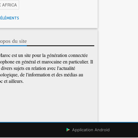
X AFRICA
 Maroc
Facebook
Promotions inwi
'ÉLÉMENTS
gence Artificielle
Cybersécurité
tions Maroc Telecom
Kaspersky
APEBI
opos du site
Ericsson
WhatsApp
aroc est un site pour la génération connectée
ophone en général et marocaine en particulier. Il
e divers sujets en relation avec l'actualité
ologique, de l'information et des médias au
 et ailleurs.
Application Android