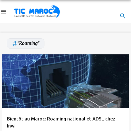
Accéder au contenu principal
Roaming
A
r
t
i
c
l
e
Bientôt au Maroc: Roaming national et ADSL chez
s
Inwi