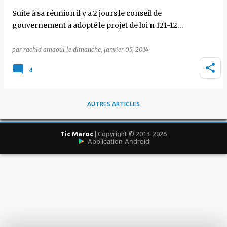
Suite à sa réunion il y a 2 jours,le conseil de
gouvernement a adopté le projet de loi n 121-12…
par
rachid amaoui
le
dimanche, janvier 05, 2014
4
AUTRES ARTICLES
Tic Maroc
| Copyright © 2013-2026
Application Android