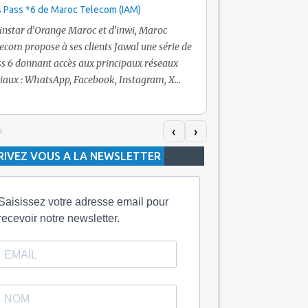
 Pass *6 de Maroc Telecom (IAM)
Promotion Maroc Tel
+ Internet
’instar d’Orange Maroc et d’inwi, Maroc
Nouveau! Clients Jawa
ecom propose à ses clients Jawal une série de
pour toute recharge 
s 6 donnant accès aux principaux réseaux
Telecom vous fera bén
iaux : WhatsApp, Facebook, Instagram, X
De plus, Maroc Teleco
itter) et Snapchat.En temps normal, le Pass
quelle recharge, un v
h inclut 100 Mo, le Pass 10 Dh offre 400 Mo,
selon le montant de l
dis que les formules à 20 Dh et 30 Dh
‹
›
la durée de validité d
posent respectivement 1 Go et 2 Go. Les
RIVEZ VOUS A LA NEWSLETTER
jours alors que celle 
ées de validité sont de 3 jours pour
3 mois.
Saisissez votre adresse email pour
recevoir notre newsletter.