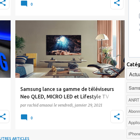
reconstruction…
0
Actualité
Samsung
Catég
Actua
Sams
Samsung lance sa gamme de téléviseurs
r
Neo QLED, MICRO LED et Lifestyle TV
ANRT
par
rachid amaoui
le
vendredi, janvier 29, 2021
Samsung a dévoilé il y a quelques jours son
Abonn
portefeuille 2021 de Téléviseurs Neo QLED,
0
Applic
MICRO LED e…
iPhon
UTRES ARTICLES