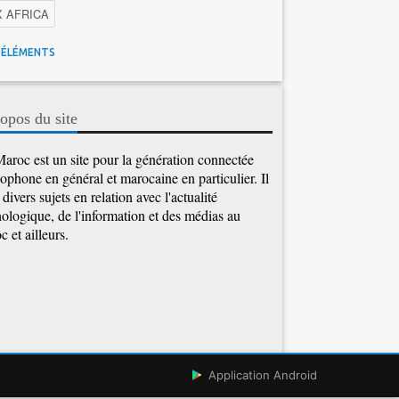
X AFRICA
 Maroc
Facebook
Promotions inwi
'ÉLÉMENTS
gence Artificielle
Cybersécurité
tions Maroc Telecom
Kaspersky
APEBI
opos du site
Ericsson
WhatsApp
aroc est un site pour la génération connectée
ophone en général et marocaine en particulier. Il
e divers sujets en relation avec l'actualité
ologique, de l'information et des médias au
 et ailleurs.
Application Android