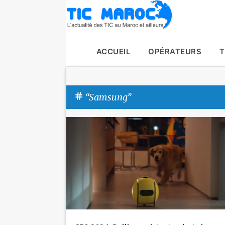
ACCUEIL
OPÉRATEURS
T
Samsung
A
Actualité
CES2024
Samsung
r
t
i
c
l
e