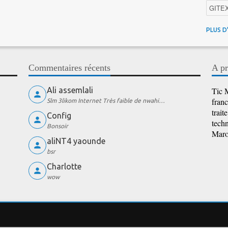
GITE
4G au
PLUS D
Intelli
Promo
Commentaires récents
A pr
iOS
Ali assemlali
Tic M
franc
Slm 3likom Internet Très faible de nwahi…
trait
Config
techn
Bonsoir
Maroc
aliNT4 yaounde
bsr
Charlotte
wow