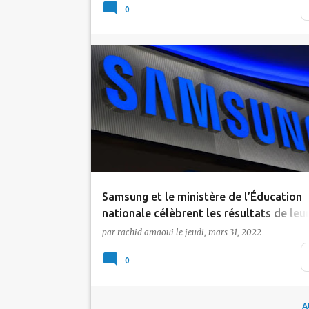
l'événement en dévoilant une avancée
0
technologique majeure ave…
Actualité
Samsung
Tic Maroc
Samsung et le ministère de l’Éducation
nationale célèbrent les résultats de leu
partenariat
par
rachid amaoui
le
jeudi, mars 31, 2022
Samsung Maroc et le ministère de
0
l’Éducation nationale, du Préscolaire et des
Sports, ont récompens…
A