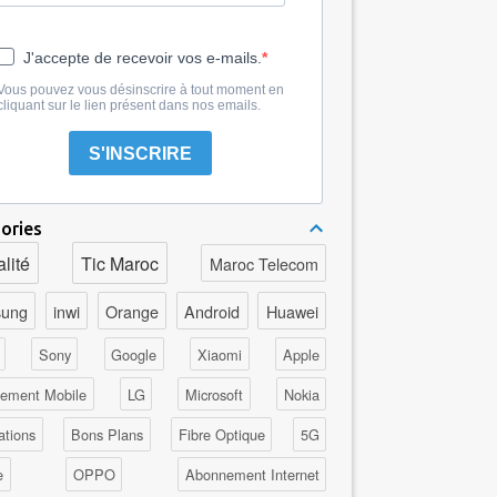
J'accepte de recevoir vos e-mails.
Vous pouvez vous désinscrire à tout moment en
cliquant sur le lien présent dans nos emails.
S'INSCRIRE
ories
lité
Tic Maroc
Maroc Telecom
ung
inwi
Orange
Android
Huawei
Sony
Google
Xiaomi
Apple
ement Mobile
LG
Microsoft
Nokia
ations
Bons Plans
Fibre Optique
5G
e
OPPO
Abonnement Internet