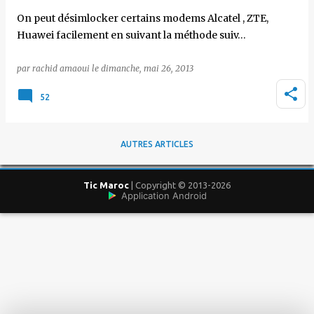
On peut désimlocker certains modems Alcatel , ZTE,
Huawei facilement en suivant la méthode suiv…
par
rachid amaoui
le
dimanche, mai 26, 2013
52
AUTRES ARTICLES
Tic Maroc
| Copyright © 2013-2026
Application Android