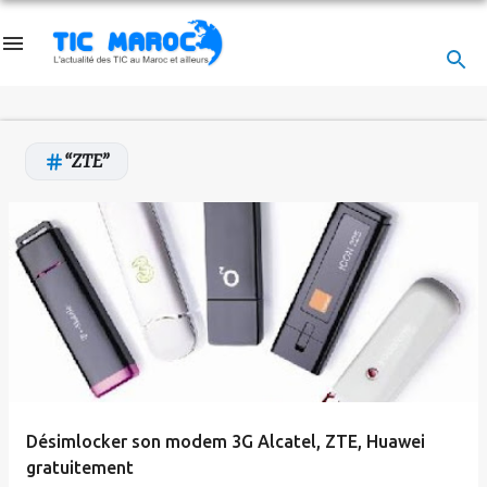
Accéder au contenu principal
ZTE
A
r
t
i
c
l
e
Désimlocker son modem 3G Alcatel, ZTE, Huawei
s
gratuitement