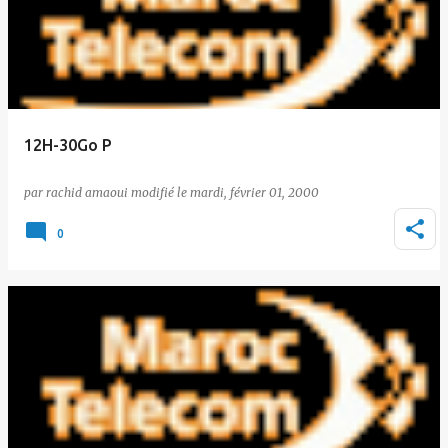
12H-30Go P
par
rachid amaoui
le
mardi, février 01, 2000
0