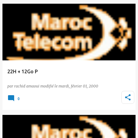
22H + 12Go P
par
rachid amaoui
le
mardi, février 01, 2000
0