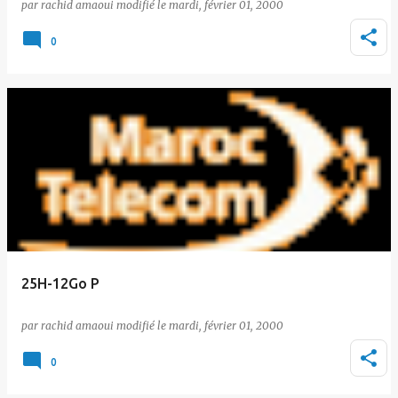
par
rachid amaoui
le
mardi, février 01, 2000
0
25H-12Go P
par
rachid amaoui
le
mardi, février 01, 2000
0