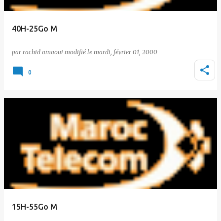
40H-25Go M
par
rachid amaoui
le
mardi, février 01, 2000
0
15H-55Go M