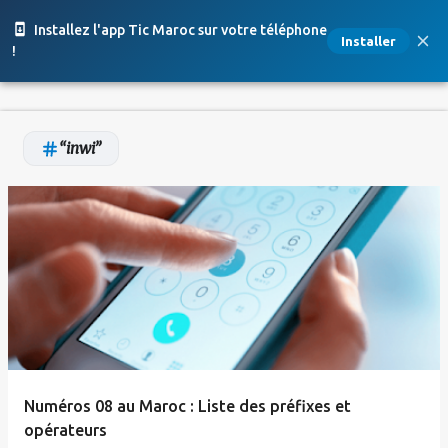
Accéder au contenu principal
Installez l'app Tic Maroc sur votre téléphone
Installer
!
inwi
A
r
t
i
c
l
e
Numéros 08 au Maroc : Liste des préfixes et
s
opérateurs