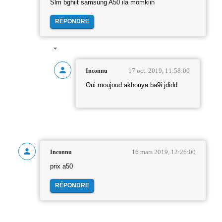
Slm bghiit samsung A50 ila momkiin
RÉPONDRE
17 oct. 2019, 11:58:00
Inconnu
Oui moujoud akhouya ba9i jdidd
16 mars 2019, 12:26:00
Inconnu
prix a50
RÉPONDRE