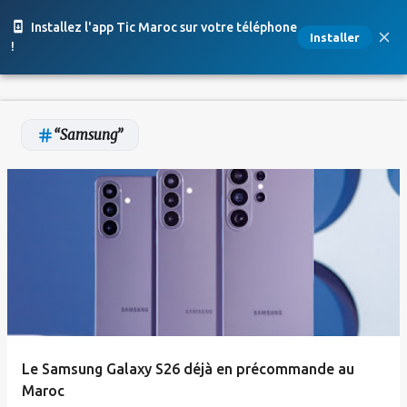
Accéder au contenu principal
Installez l'app Tic Maroc sur votre téléphone
Installer
!
Samsung
A
r
t
i
c
l
e
Le Samsung Galaxy S26 déjà en précommande au
s
Maroc