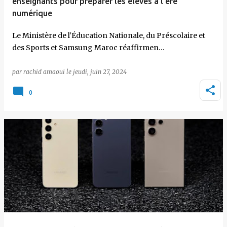
enseignants pour préparer les élèves à l'ère
numérique
Le Ministère de l'Éducation Nationale, du Préscolaire et
des Sports et Samsung Maroc réaffirmen…
par
rachid amaoui
le
jeudi, juin 27, 2024
0