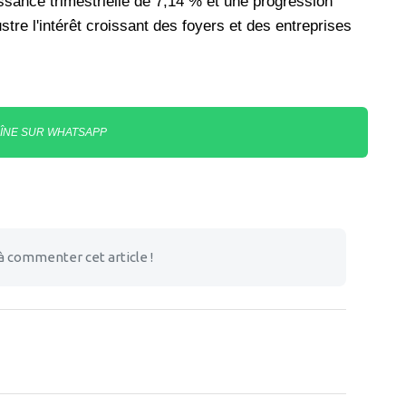
ssance trimestrielle de 7,14 % et une progression
stre l'intérêt croissant des foyers et des entreprises
AÎNE SUR WHATSAPP
à commenter cet article !