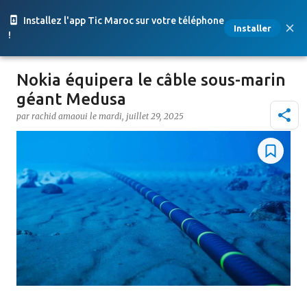
Accéder au contenu principal
Installez l'app Tic Maroc sur votre téléphone
Installer
!
Nokia équipera le câble sous-marin
géant Medusa
par
rachid amaoui
le
mardi, juillet 29, 2025