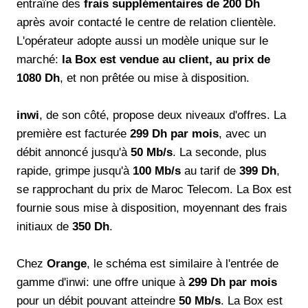
entraîne des
frais supplémentaires de 200 Dh
après avoir contacté le centre de relation clientèle.
L'opérateur adopte aussi un modèle unique sur le
marché:
la Box est vendue au client, au prix de
1080 Dh
, et non prêtée ou mise à disposition.
inwi
, de son côté, propose deux niveaux d'offres. La
première est facturée
299 Dh par mois
, avec un
débit annoncé jusqu'à
50 Mb/s
. La seconde, plus
rapide, grimpe jusqu'à
100 Mb/s
au tarif de
399 Dh
,
se rapprochant du prix de Maroc Telecom. La Box est
fournie sous mise à disposition, moyennant des frais
initiaux de
350 Dh
.
Chez
Orange
, le schéma est similaire à l'entrée de
gamme d'inwi: une offre unique à
299 Dh par mois
pour un débit pouvant atteindre
50 Mb/s
. La Box est