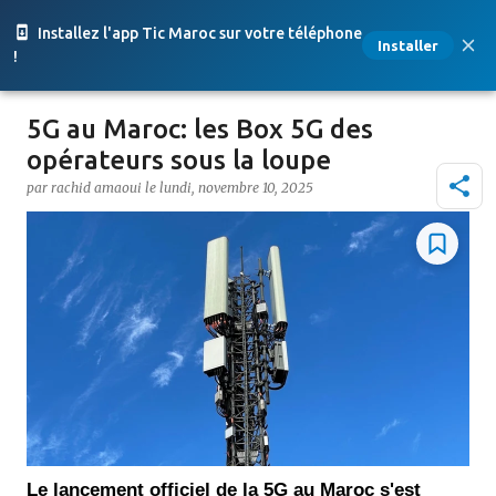
Accéder au contenu principal
Installez l'app Tic Maroc sur votre téléphone
Installer
!
5G au Maroc: les Box 5G des
opérateurs sous la loupe
par
rachid amaoui
le
lundi, novembre 10, 2025
Le lancement officiel de la 5G au Maroc s'est