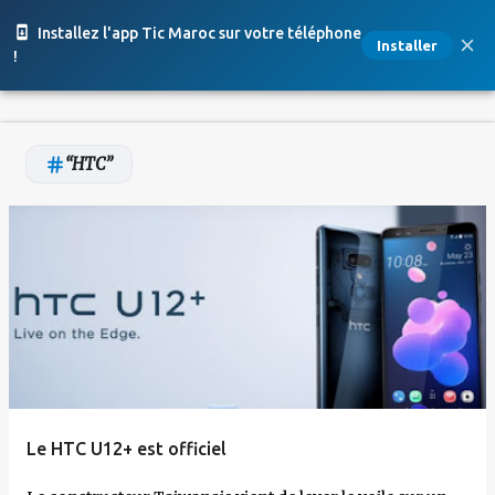
Accéder au contenu principal
Installez l'app Tic Maroc sur votre téléphone
Installer
!
HTC
A
r
t
i
c
l
e
Le HTC U12+ est officiel
s