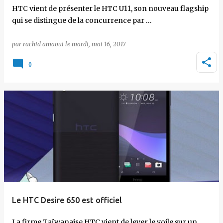
HTC vient de présenter le HTC U11, son nouveau flagship
qui se distingue de la concurrence par …
par
rachid amaoui
le
mardi, mai 16, 2017
0
Le HTC Desire 650 est officiel
La firme Taïwanaise HTC vient de lever le voile sur un