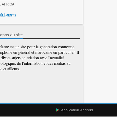
X AFRICA
 Maroc
Facebook
Promotions inwi
'ÉLÉMENTS
gence Artificielle
Cybersécurité
tions Maroc Telecom
Kaspersky
APEBI
opos du site
Ericsson
WhatsApp
aroc est un site pour la génération connectée
ophone en général et marocaine en particulier. Il
e divers sujets en relation avec l'actualité
ologique, de l'information et des médias au
 et ailleurs.
Application Android