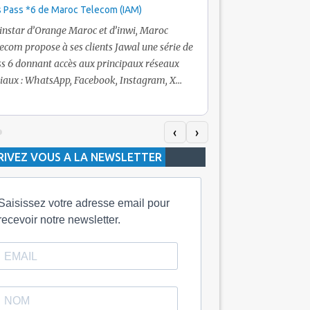
 Pass *6 de Maroc Telecom (IAM)
Promotion Maroc Tel
+ Internet
’instar d’Orange Maroc et d’inwi, Maroc
Nouveau! Clients Jawa
ecom propose à ses clients Jawal une série de
pour toute recharge 
s 6 donnant accès aux principaux réseaux
Telecom vous fera bén
iaux : WhatsApp, Facebook, Instagram, X
De plus, Maroc Teleco
itter) et Snapchat.En temps normal, le Pass
quelle recharge, un v
h inclut 100 Mo, le Pass 10 Dh offre 400 Mo,
selon le montant de l
dis que les formules à 20 Dh et 30 Dh
‹
›
la durée de validité d
posent respectivement 1 Go et 2 Go. Les
RIVEZ VOUS A LA NEWSLETTER
jours alors que celle 
ées de validité sont de 3 jours pour
3 mois.
Saisissez votre adresse email pour
recevoir notre newsletter.