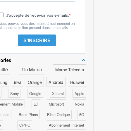
J'accepte de recevoir vos e-mails.
Vous pouvez vous désinscrire à tout moment en
cliquant sur le lien présent dans nos emails.
S'INSCRIRE
ories
lité
Tic Maroc
Maroc Telecom
ung
inwi
Orange
Android
Huawei
Sony
Google
Xiaomi
Apple
ement Mobile
LG
Microsoft
Nokia
ations
Bons Plans
Fibre Optique
5G
e
OPPO
Abonnement Internet