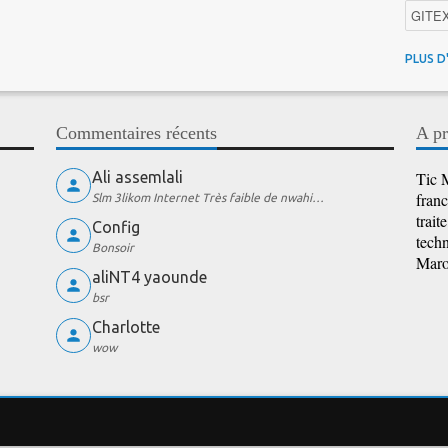
GITE
4G au
PLUS D
Intelli
Promo
Commentaires récents
A pr
iOS
Ali assemlali
Tic M
franc
Slm 3likom Internet Très faible de nwahi…
trait
Config
techn
Bonsoir
Maroc
aliNT4 yaounde
bsr
Charlotte
wow