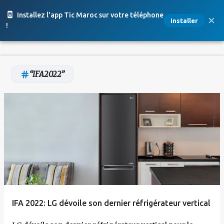
Accéder au contenu principal
Installez l'app Tic Maroc sur votre téléphone
Installer
!
IFA2022
A
r
t
i
c
l
e
IFA 2022: LG dévoile son dernier réfrigérateur vertical
s