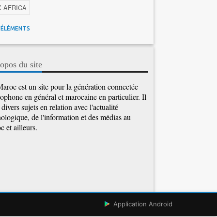
X AFRICA
 Maroc
Facebook
Promotions inwi
'ÉLÉMENTS
gence Artificielle
Cybersécurité
tions Maroc Telecom
Kaspersky
APEBI
opos du site
Ericsson
WhatsApp
aroc est un site pour la génération connectée
ophone en général et marocaine en particulier. Il
e divers sujets en relation avec l'actualité
ologique, de l'information et des médias au
 et ailleurs.
Application Android