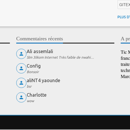
GITE
4G au
PLUS D
Intelli
Promo
Commentaires récents
A pr
iOS
Ali assemlali
Tic M
franc
Slm 3likom Internet Très faible de nwahi…
trait
Config
techn
Bonsoir
Maroc
aliNT4 yaounde
bsr
Charlotte
wow