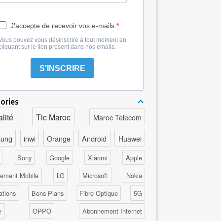
J'accepte de recevoir vos e-mails.
Vous pouvez vous désinscrire à tout moment en
cliquant sur le lien présent dans nos emails.
S'INSCRIRE
ories
lité
Tic Maroc
Maroc Telecom
ung
inwi
Orange
Android
Huawei
Sony
Google
Xiaomi
Apple
ement Mobile
LG
Microsoft
Nokia
ations
Bons Plans
Fibre Optique
5G
e
OPPO
Abonnement Internet