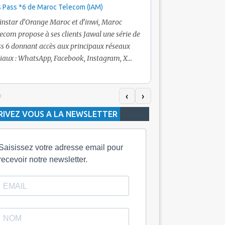
 Pass *6 de Maroc Telecom (IAM)
Promotion Maroc Tel
+ Internet
’instar d’Orange Maroc et d’inwi, Maroc
Nouveau! Clients Jawa
ecom propose à ses clients Jawal une série de
pour toute recharge 
s 6 donnant accès aux principaux réseaux
Telecom vous fera bén
iaux : WhatsApp, Facebook, Instagram, X
De plus, Maroc Teleco
itter) et Snapchat.En temps normal, le Pass
quelle recharge, un v
h inclut 100 Mo, le Pass 10 Dh offre 400 Mo,
selon le montant de l
dis que les formules à 20 Dh et 30 Dh
‹
›
la durée de validité d
posent respectivement 1 Go et 2 Go. Les
RIVEZ VOUS A LA NEWSLETTER
jours alors que celle 
ées de validité sont de 3 jours pour
3 mois.
Saisissez votre adresse email pour
recevoir notre newsletter.