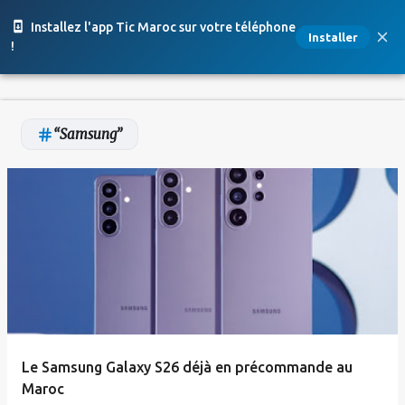
Accéder au contenu principal
Installez l'app Tic Maroc sur votre téléphone
Installer
!
Samsung
A
r
t
i
c
l
e
Le Samsung Galaxy S26 déjà en précommande au
s
Maroc