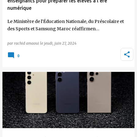
enseignants pour préparer les élèves à l'ère
numérique
Le Ministère de l'Éducation Nationale, du Préscolaire et
des Sports et Samsung Maroc réaffirmen…
par
rachid amaoui
le
jeudi, juin 27, 2024
0