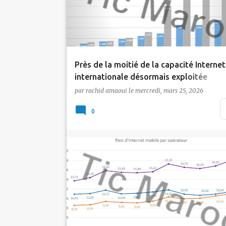
Près de la moitié de la capacité Internet
internationale désormais exploitée
par
rachid amaoui
le
mercredi, mars 25, 2026
Les données 2025 de l'ANRT sur la bande
passante Internet internationale au Maroc
0
marquent une …
Actualité
inwi
Maroc Telecom
Orange
Tic Maroc