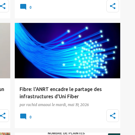
Le maCERT, centre de veille et de réaction aux
Le
cyberattaques relevant de la Direction
0
Générale de l…
Actualité
ANRT
Fibre Optique
Tic Maroc
un
Fibre: l'ANRT encadre le partage des
infrastructures d'Uni Fiber
par
rachid amaoui
le
mardi, mai 19, 2026
L'Agence Nationale de Réglementation des
Télécommunications (ANRT) vient de publier
0
une décisio…