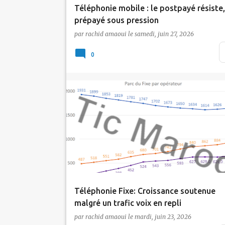
Téléphonie mobile : le postpayé résiste,
s
prépayé sous pression
par
rachid amaoui
le
samedi, juin 27, 2026
A fin mars 2026, le marché marocain de la
téléphonie mobile affiche un parc en légèr
0
contraction, …
Actualité
inwi
Maroc Telecom
Orange
Tic Maroc
Téléphonie Fixe: Croissance soutenue
malgré un trafic voix en repli
par
rachid amaoui
le
mardi, juin 23, 2026