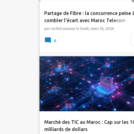
Partage de Fibre : la concurrence peine 
combler l'écart avec Maroc Telecom
par
rachid amaoui
le
lundi, mars 16, 2026
Les données publiées par l'ANRT au titre du
quatrième trimestre 2025 font état d'un par
0
gl…
Actualité
Tic Maroc
Marché des TIC au Maroc : Cap sur les 1
milliards de dollars