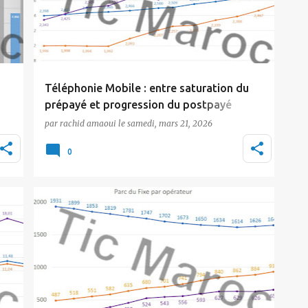
Téléphonie Mobile : entre saturation du
prépayé et progression du postpayé
par
rachid amaoui
le
samedi, mars 21, 2026
Le marché marocain de la téléphonie mobile
poursuit sa progression, mais à un rythme
0
modéré. A fin …
Actualité
inwi
Maroc Telecom
Orange
Tic Maroc