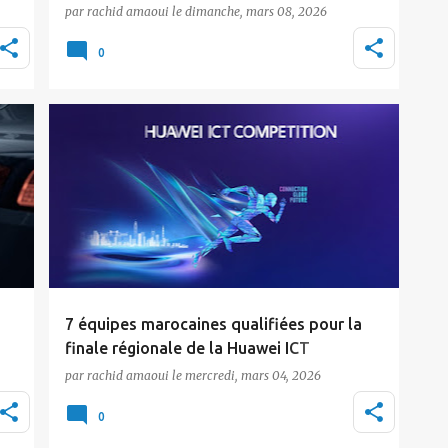
par
rachid amaoui
le
dimanche, mars 08, 2026
on
Le Maroc franchit un cap dans sa stratégie de
e
santé numérique. La première édition de
0
GITEX Future …
Actualité
Huawei
Tic Maroc
i
7 équipes marocaines qualifiées pour la
finale régionale de la Huawei ICT
Competition 2025-2026
par
rachid amaoui
le
mercredi, mars 04, 2026
La phase nationale de la Huawei ICT
0
Competition 2025-2026 s'est tenue du 6 au 8