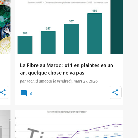
Actualité
Fibre Optique
inwi
Maroc Telecom
Orange
Tic Maroc
La Fibre au Maroc : x11 en plaintes en un
ns
an, quelque chose ne va pas
par
rachid amaoui
le
vendredi, mars 27, 2026
L'ANRT, Agence Nationale de Réglementation
a
des Télécommunications, a publié son
0
observatoire de…
Actualité
inwi
Maroc Telecom
Orange
Tic Maroc