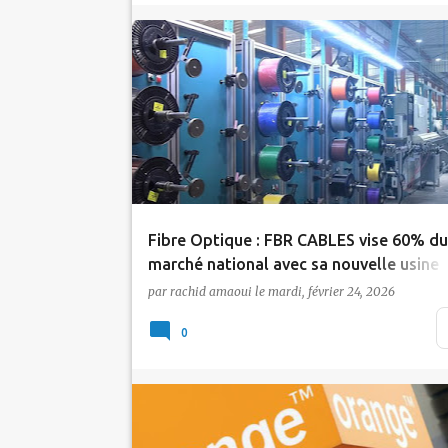
Actualité
Fibre Optique
Tic Maroc
Fibre Optique : FBR CABLES vise 60% du
marché national avec sa nouvelle usine
par
rachid amaoui
le
mardi, février 24, 2026
C'est un tournant industriel majeur qui s'es
joué lund 23 février à Berrechid. En
0
présence…
Bons Plans
Orange
Promotions Orange Maroc
Tic Maroc