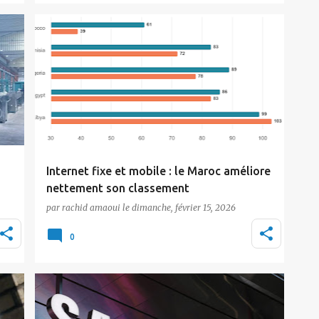
février 2026 au…
Actualité
Tic Maroc
Internet fixe et mobile : le Maroc améliore
nettement son classement
par
rachid amaoui
le
dimanche, février 15, 2026
t
Le Maroc a réalisé une performance
remarquable en 2025 dans le domaine de la
0
connectivité Internet,…
Actualité
Samsung
Tic Maroc