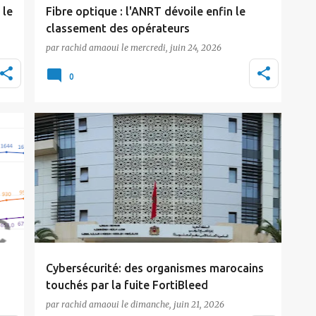
 le
Fibre optique : l'ANRT dévoile enfin le
classement des opérateurs
par
rachid amaoui
le
mercredi, juin 24, 2026
Les données publiées par l'ANRT au titre du
e
premier trimestre 2026 font état d'un parc
0
glob…
Actualité
Cybersécurité
Tic Maroc
Cybersécurité: des organismes marocains
touchés par la fuite FortiBleed
par
rachid amaoui
le
dimanche, juin 21, 2026