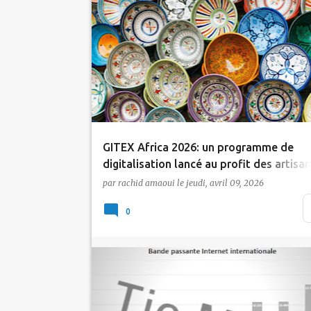
Actualité
GITEX AFRICA
Tic Maroc
GITEX Africa 2026: un programme de
digitalisation lancé au profit des artisa
marocains
par
rachid amaoui
le
jeudi, avril 09, 2026
En marge du GITEX Africa Morocco, dont l
0
quatrième édition se tient du 7 au 9 avril à
Marrakech, …
Actualité
Fibre Optique
5G
Tic Maroc