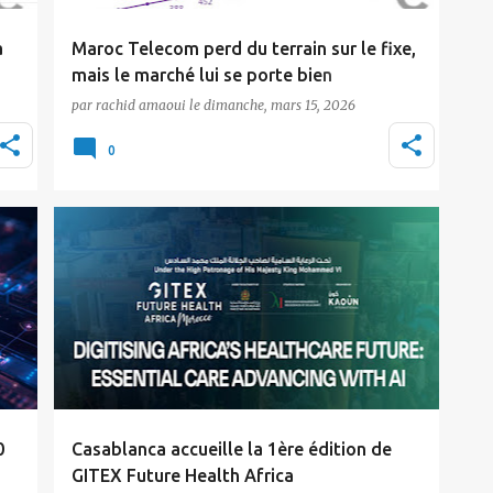
à
Maroc Telecom perd du terrain sur le fixe,
mais le marché lui se porte bien
par
rachid amaoui
le
dimanche, mars 15, 2026
Le marché marocain de la téléphonie fixe
c
clôture l'année 2025 en bonne forme. A fin
0
décembre, l…
Actualité
Tic Maroc
0
Casablanca accueille la 1ère édition de
GITEX Future Health Africa