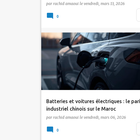
par
rachid amaoui
le
vendredi, mars 13, 2026
Le secteur des technologies de l'informati
et de la communication au Maroc confirm
0
sa traje…
Actualité
Tic Maroc
Voiture Electrique
Batteries et voitures électriques : le par
industriel chinois sur le Maroc
par
rachid amaoui
le
vendredi, mars 06, 2026
Le Maroc confirme son attractivité dans
l'industrie automobile mondiale, en
0
particulier dans le…