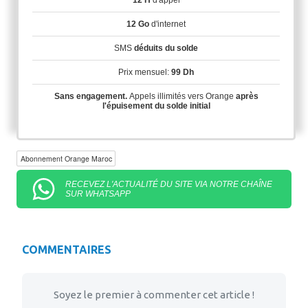
12 H
d'appel
12 Go
d'internet
SMS
déduits du solde
Prix mensuel:
99 Dh
Sans engagement.
Appels illimités vers Orange
après
l'épuisement du solde initial
Abonnement Orange Maroc
RECEVEZ L'ACTUALITÉ DU SITE VIA NOTRE CHAÎNE
SUR WHATSAPP
COMMENTAIRES
Soyez le premier à commenter cet article !