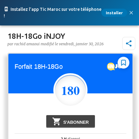
Accéder au contenu principal
Installez l'app Tic Maroc sur votre téléphone
Installer
!
18H-18Go iNJOY
par
rachid amaoui
le
vendredi, janvier 30, 2026
Forfait 18H-18Go
180
Dh