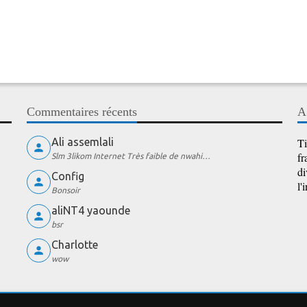
Commentaires récents
A
Ali assemlali
Ti
fr
Slm 3likom Internet Très faible de nwahi…
di
Config
l'
Bonsoir
aliNT4 yaounde
bsr
Charlotte
wow