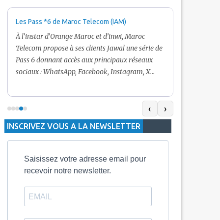
Les Pass *6 de Maroc Telecom (IAM)
Promotion Ma
+ Internet
À l’instar d’Orange Maroc et d’inwi, Maroc
Nouveau! Clie
Telecom propose à ses clients Jawal une série de
pour toute r
Pass 6 donnant accès aux principaux réseaux
Telecom vous
sociaux : WhatsApp, Facebook, Instagram, X
De plus, Mar
(Twitter) et Snapchat.En temps normal, le Pass
quelle recha
5 Dh inclut 100 Mo, le Pass 10 Dh offre 400 Mo,
selon le mon
tandis que les formules à 20 Dh et 30 Dh
‹
›
la durée de v
proposent respectivement 1 Go et 2 Go. Les
INSCRIVEZ VOUS A LA NEWSLETTER
jours alors q
durées de validité sont de 3 jours pour
3 mois.
Saisissez votre adresse email pour
recevoir notre newsletter.