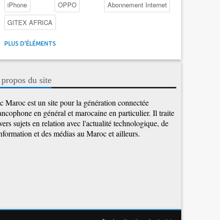
iPhone
OPPO
Abonnement Internet
GITEX AFRICA
4G au Maroc
Facebook
Promotions inwi
PLUS D'ÉLÉMENTS
Intelligence Artificielle
Cybersécurité
Promotions Maroc Telecom
Kaspersky
APEBI
 propos du site
iOS
Ericsson
WhatsApp
c Maroc est un site pour la génération connectée
ancophone en général et marocaine en particulier. Il traite
vers sujets en relation avec l'actualité technologique, de
information et des médias au Maroc et ailleurs.