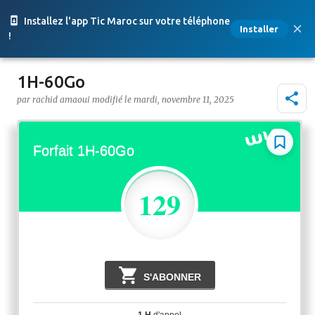
Accéder au contenu principal
Installez l'app Tic Maroc sur votre téléphone
Installer
!
1H-60Go
par
rachid amaoui
le
mardi, novembre 11, 2025
Forfait 1H-60Go
129
Dh