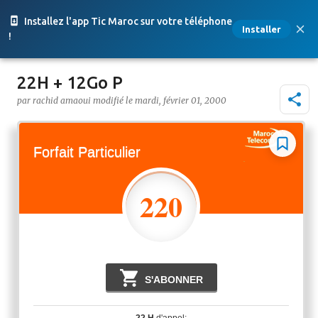
Accéder au contenu principal
Installez l'app Tic Maroc sur votre téléphone
Installer
!
22H + 12Go P
par
rachid amaoui
le
mardi, février 01, 2000
Forfait Particulier
220
Dhs