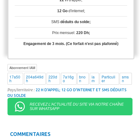
22 H
d'appel;
12 Go
d'internet;
SMS
déduits du solde;
Prix mensuel:
220 Dh;
Engagement de 3 mois. (Ce forfait n'est pas plafonné)
Abonnement IAM
17a50
204a649d
220d
7a16g
bno
ia
Particuli
sms
h
h
h
o
n
m
er
n
Pays/territoire :
22 H D'APPEL; 12 GO D'INTERNET ET SMS DÉDUITS
DU SOLDE
RECEVEZ L'ACTUALITÉ DU SITE VIA NOTRE CHAÎNE
SUR WHATSAPP
COMMENTAIRES