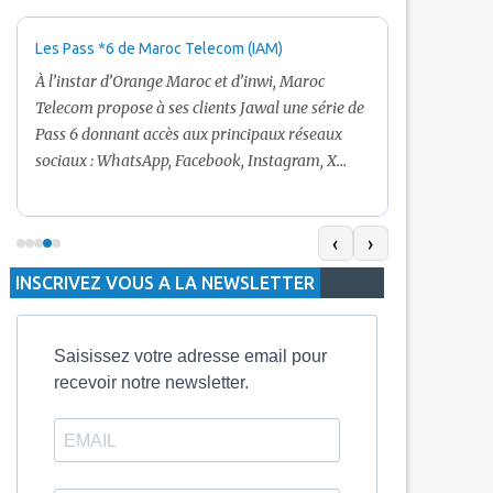
Les Pass *6 de Maroc Telecom (IAM)
Promotion Ma
+ Internet
À l’instar d’Orange Maroc et d’inwi, Maroc
Nouveau! Clie
Telecom propose à ses clients Jawal une série de
pour toute r
Pass 6 donnant accès aux principaux réseaux
Telecom vous
sociaux : WhatsApp, Facebook, Instagram, X
De plus, Mar
(Twitter) et Snapchat.En temps normal, le Pass
quelle recha
5 Dh inclut 100 Mo, le Pass 10 Dh offre 400 Mo,
selon le mon
tandis que les formules à 20 Dh et 30 Dh
‹
›
la durée de v
proposent respectivement 1 Go et 2 Go. Les
INSCRIVEZ VOUS A LA NEWSLETTER
jours alors q
durées de validité sont de 3 jours pour
3 mois.
Saisissez votre adresse email pour
recevoir notre newsletter.