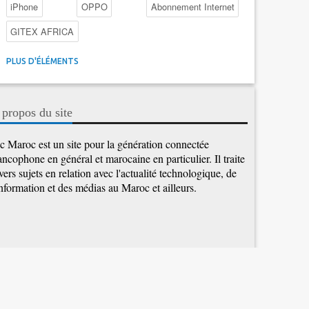
iPhone
OPPO
Abonnement Internet
GITEX AFRICA
4G au Maroc
Facebook
Promotions inwi
PLUS D'ÉLÉMENTS
Intelligence Artificielle
Cybersécurité
Promotions Maroc Telecom
Kaspersky
APEBI
 propos du site
iOS
Ericsson
WhatsApp
c Maroc est un site pour la génération connectée
ancophone en général et marocaine en particulier. Il traite
vers sujets en relation avec l'actualité technologique, de
information et des médias au Maroc et ailleurs.