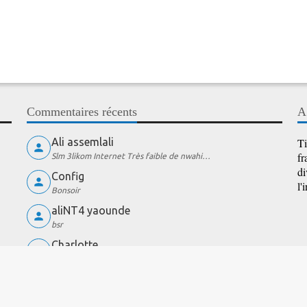
Commentaires récents
A
Ali assemlali
Ti
fr
Slm 3likom Internet Très faible de nwahi…
di
Config
l'
Bonsoir
aliNT4 yaounde
bsr
Charlotte
wow