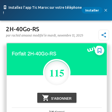
Accéder au contenu principal
Installez l'app Tic Maroc sur votre téléphone
Installer
!
2H-40Go-RS
par
rachid amaoui
le
mardi, novembre 11, 2025
Forfait 2H-40Go-RS
115
Dh