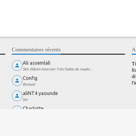
Commentaires récents
A
Ali assemlali
Ti
fr
Slm 3likom Internet Très faible de nwahi…
di
Config
l'
Bonsoir
aliNT4 yaounde
bsr
Charlotte
wow