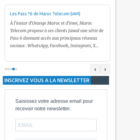
Les Pass *6 de Maroc Telecom (IAM)
Promotion Ma
+ Internet
À l’instar d’Orange Maroc et d’inwi, Maroc
Nouveau! Clie
Telecom propose à ses clients Jawal une série de
pour toute r
Pass 6 donnant accès aux principaux réseaux
Telecom vous
sociaux : WhatsApp, Facebook, Instagram, X
De plus, Mar
(Twitter) et Snapchat.En temps normal, le Pass
quelle recha
5 Dh inclut 100 Mo, le Pass 10 Dh offre 400 Mo,
selon le mon
tandis que les formules à 20 Dh et 30 Dh
‹
›
la durée de v
proposent respectivement 1 Go et 2 Go. Les
INSCRIVEZ VOUS A LA NEWSLETTER
jours alors q
durées de validité sont de 3 jours pour
3 mois.
Saisissez votre adresse email pour
recevoir notre newsletter.