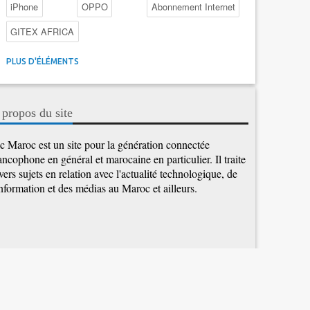
iPhone
OPPO
Abonnement Internet
GITEX AFRICA
4G au Maroc
Facebook
Promotions inwi
PLUS D'ÉLÉMENTS
Intelligence Artificielle
Cybersécurité
Promotions Maroc Telecom
Kaspersky
APEBI
 propos du site
iOS
Ericsson
WhatsApp
c Maroc est un site pour la génération connectée
ancophone en général et marocaine en particulier. Il traite
vers sujets en relation avec l'actualité technologique, de
information et des médias au Maroc et ailleurs.