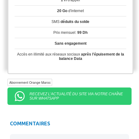
1 H
d'appel
20 Go
d'internet
SMS
déduits du solde
Prix mensuel:
99 Dh
Sans engagement
Accès en illimité aux réseaux sociaux
après l'épuisement de la
balance Data
Abonnement Orange Maroc
RECEVEZ L'ACTUALITÉ DU SITE VIA NOTRE CHAÎNE
SUR WHATSAPP
COMMENTAIRES