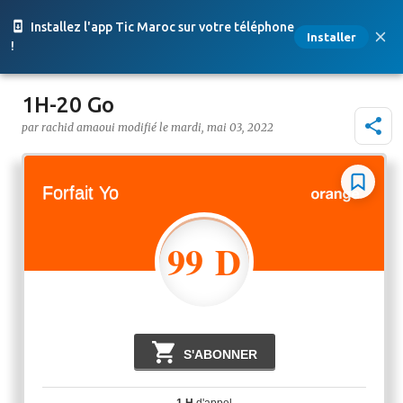
Accéder au contenu principal
Installez l'app Tic Maroc sur votre téléphone
Installer
!
1H-20 Go
par
rachid amaoui
le
mardi, mai 03, 2022
Forfait Yo
99 D
h