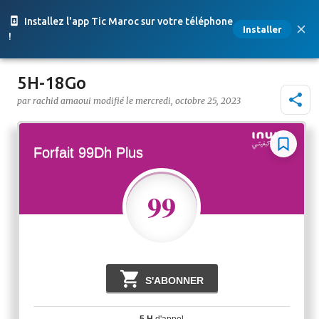
Accéder au contenu principal
Installez l'app Tic Maroc sur votre téléphone
Installer
!
5H-18Go
par
rachid amaoui
le
mercredi, octobre 25, 2023
Forfait 99Dh Plus
99
Dh