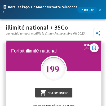
Accéder au contenu principal
Installez l'app Tic Maroc sur votre téléphone
Installer
!
illimité national + 35Go
par
rachid amaoui
le
dimanche, novembre 09, 2025
Forfait illimité national
199
Dh