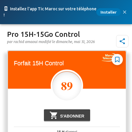
Accéder au contenu principal
Installez l'app Tic Maroc sur votre téléphone
Installer
!
Pro 15H-15Go Control
par
rachid amaoui
le
dimanche, mai 31, 2026
Forfait 15H Control
89
Dhs