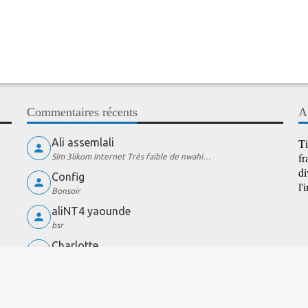
Commentaires récents
A
Ali assemlali
Ti
fr
Slm 3likom Internet Très faible de nwahi…
di
Config
l'
Bonsoir
aliNT4 yaounde
bsr
Charlotte
wow