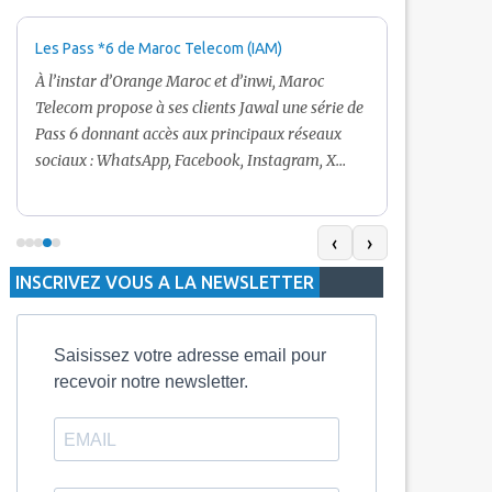
Les Pass *6 de Maroc Telecom (IAM)
Promotion Ma
+ Internet
À l’instar d’Orange Maroc et d’inwi, Maroc
Nouveau! Clie
Telecom propose à ses clients Jawal une série de
pour toute r
Pass 6 donnant accès aux principaux réseaux
Telecom vous
sociaux : WhatsApp, Facebook, Instagram, X
De plus, Mar
(Twitter) et Snapchat.En temps normal, le Pass
quelle recha
5 Dh inclut 100 Mo, le Pass 10 Dh offre 400 Mo,
selon le mon
tandis que les formules à 20 Dh et 30 Dh
‹
›
la durée de v
proposent respectivement 1 Go et 2 Go. Les
INSCRIVEZ VOUS A LA NEWSLETTER
jours alors q
durées de validité sont de 3 jours pour
3 mois.
Saisissez votre adresse email pour
recevoir notre newsletter.