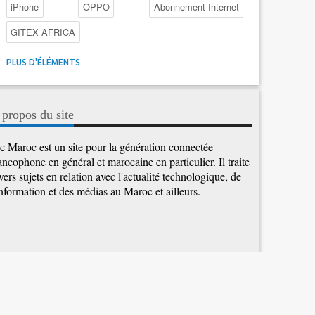
iPhone
OPPO
Abonnement Internet
GITEX AFRICA
4G au Maroc
Facebook
Promotions inwi
PLUS D'ÉLÉMENTS
Intelligence Artificielle
Cybersécurité
Promotions Maroc Telecom
Kaspersky
APEBI
 propos du site
iOS
Ericsson
WhatsApp
c Maroc est un site pour la génération connectée
ancophone en général et marocaine en particulier. Il traite
vers sujets en relation avec l'actualité technologique, de
information et des médias au Maroc et ailleurs.