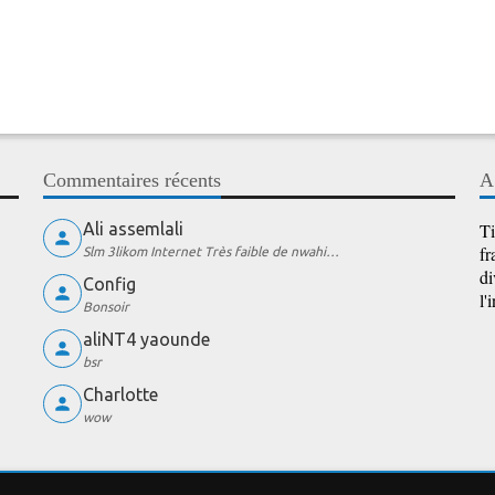
Commentaires récents
A
Ali assemlali
Ti
fr
Slm 3likom Internet Très faible de nwahi…
di
Config
l'
Bonsoir
aliNT4 yaounde
bsr
Charlotte
wow