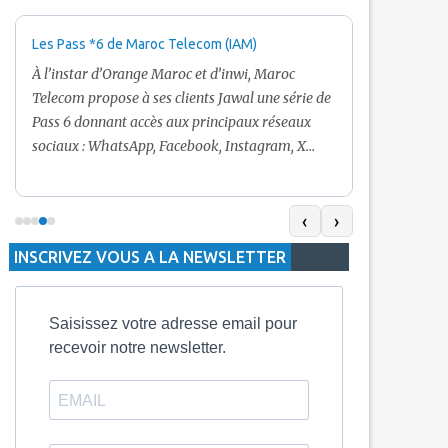
Les Pass *6 de Maroc Telecom (IAM)
Promotion Ma
+ Internet
À l’instar d’Orange Maroc et d’inwi, Maroc
Nouveau! Clie
Telecom propose à ses clients Jawal une série de
pour toute r
Pass 6 donnant accès aux principaux réseaux
Telecom vous
sociaux : WhatsApp, Facebook, Instagram, X
De plus, Mar
(Twitter) et Snapchat.En temps normal, le Pass
quelle recha
5 Dh inclut 100 Mo, le Pass 10 Dh offre 400 Mo,
selon le mon
tandis que les formules à 20 Dh et 30 Dh
‹
›
la durée de v
proposent respectivement 1 Go et 2 Go. Les
INSCRIVEZ VOUS A LA NEWSLETTER
jours alors q
durées de validité sont de 3 jours pour
3 mois.
Saisissez votre adresse email pour
recevoir notre newsletter.