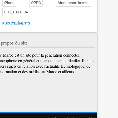
iPhone
OPPO
Abonnement Internet
GITEX AFRICA
4G au Maroc
Facebook
Promotions inwi
PLUS D'ÉLÉMENTS
Intelligence Artificielle
Cybersécurité
Promotions Maroc Telecom
Kaspersky
APEBI
 propos du site
iOS
Ericsson
WhatsApp
c Maroc est un site pour la génération connectée
ancophone en général et marocaine en particulier. Il traite
vers sujets en relation avec l'actualité technologique, de
information et des médias au Maroc et ailleurs.