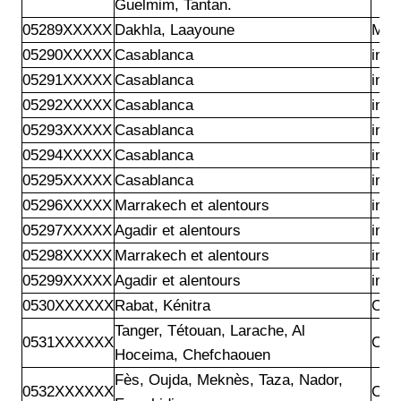
Guelmim, Tantan.
05289XXXXX
Dakhla, Laayoune
Mar
05290XXXXX
Casablanca
inwi
05291XXXXX
Casablanca
inwi
05292XXXXX
Casablanca
inwi
05293XXXXX
Casablanca
inwi
05294XXXXX
Casablanca
inwi
05295XXXXX
Casablanca
inwi
05296XXXXX
Marrakech et alentours
inwi
05297XXXXX
Agadir et alentours
inwi
05298XXXXX
Marrakech et alentours
inwi
05299XXXXX
Agadir et alentours
inwi
0530XXXXXX
Rabat, Kénitra 
Ora
Tanger, Tétouan, Larache, Al

0531XXXXXX
Ora
Hoceima, Chefchaouen
Fès, Oujda, Meknès, Taza, Nador,

0532XXXXXX
Ora