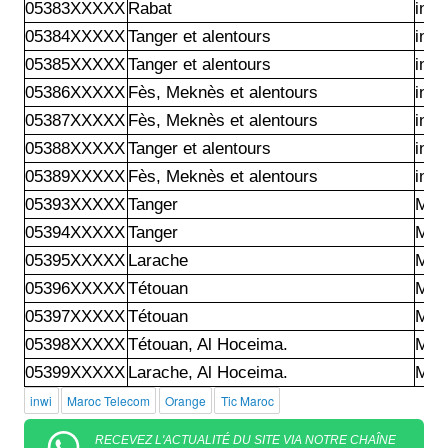
Rabat
inwi
Tanger et alentours
inwi
Tanger et alentours
inwi
Fès, Meknès et alentours
inwi
Fès, Meknès et alentours
inwi
05388XXXXX
Tanger et alentours
inwi
05389XXXXX
Fès, Meknès et alentours
inwi
05393XXXXX
Tanger
Mar
05394XXXXX
Tanger
Mar
05395XXXXX
Larache
Mar
05396XXXXX
Tétouan
Mar
05397XXXXX
Tétouan
Mar
05398XXXXX
Tétouan, Al Hoceima.
Mar
05399XXXXX
Larache, Al Hoceima.
Mar
inwi
Maroc Telecom
Orange
Tic Maroc
RECEVEZ L'ACTUALITÉ DU SITE VIA NOTRE CHAÎNE