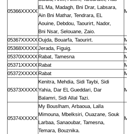
EL Ma, Madagh, Bni Drar, Labsara,

05366XXXXX
Mar
Ain Bni Mathar, Tendrara, EL

Aouine, Debdou, Taourirt, Nador,

Bni Nsar, Selouane, Zaio.
05367XXXXX
Oujda, Bouarfa, Taourirt.
Mar
05368XXXXX
Jerada, Figuig.
Mar
05370XXXXX
Rabat, Tamesna
Mar
05371XXXXX
Rabat
Mar
05372XXXXX
Rabat
Mar
Kenitra, Mehdia, Sidi Taybi, Sidi

05373XXXXX
Yahia, Dar EL Gueddari, Dar

Mar
Balamri, Sidi Allal Tazi.
My Bouslham, Arbaoua, Lalla

Mimouna, Mbelksiri, Ouazane, Souk

05374XXXXX
Mar
Larbaa, Sanaoubar, Tamesna,

Temara, Bouznika. 