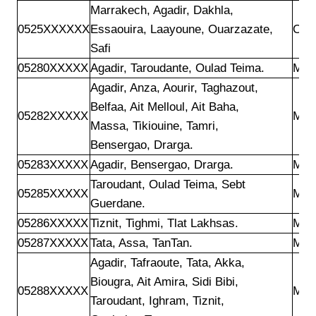
Marrakech, Agadir, Dakhla,

0525XXXXXX
Essaouira, Laayoune, Ouarzazate,

Ora
Safi
05280XXXXX
Agadir, Taroudante, Oulad Teima.
Mar
Agadir, Anza, Aourir, Taghazout,

Belfaa, Ait Melloul, Ait Baha,

05282XXXXX
Mar
Massa, Tikiouine, Tamri,

Bensergao, Drarga.
05283XXXXX
Agadir, Bensergao, Drarga. 
Mar
Taroudant, Oulad Teima, Sebt

05285XXXXX
Mar
Guerdane.
05286XXXXX
Tiznit, Tighmi, Tlat Lakhsas.
Mar
05287XXXXX
Tata, Assa, TanTan.
Mar
Agadir, Tafraoute, Tata, Akka,

Biougra, Ait Amira, Sidi Bibi,

05288XXXXX
Mar
Taroudant, Ighram, Tiznit,
