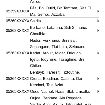
Azrou.
Fès, Bni Oulid, Bir Tamtam, Ras EL

05359XXXXX
Mar
Ma, Sefrou, Azzaba. 
05360XXXXX
Saidia
Mar
Berkane, Latamna, Sidi Slimane,

05362XXXXX
Mar
Chouihia.
Nador, Ferkhana, Bni nsar,

Zegangane, Tlat Lota, Selouane,

05363XXXXX
Kariat, Arouit, Midar, Driouch,

Mar
Igetti, Iddyrene, Tazaghine, Bni

Chiker.
Bentayb, Tafersit, Tiztoutine,

05364XXXXX
Crona, Boudinar, Cassita, Dar

Mar
Kebdani, Tala Azlaf
05365XXXXX
Oued Nachef, Hassi Blal, Lmsalla.
Mar
Oujda, Berkane, Ain Reggada,

Saidia, Ahfir, Aklim, Tafouralet, Ras
