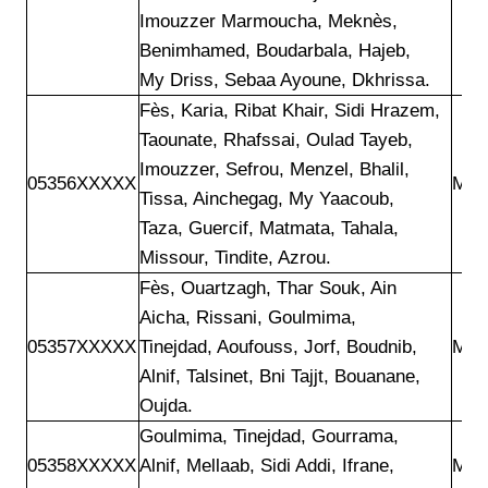
Imouzzer Marmoucha, Meknès,

Benimhamed, Boudarbala, Hajeb,

My Driss, Sebaa Ayoune, Dkhrissa.
Fès, Karia, Ribat Khair, Sidi Hrazem,

Taounate, Rhafssai, Oulad Tayeb,

Imouzzer, Sefrou, Menzel, Bhalil,

05356XXXXX
Mar
Tissa, Ainchegag, My Yaacoub,

Taza, Guercif, Matmata, Tahala,

Missour, Tindite, Azrou.
Fès, Ouartzagh, Thar Souk, Ain

Aicha, Rissani, Goulmima,

05357XXXXX
Tinejdad, Aoufouss, Jorf, Boudnib,

Mar
Alnif, Talsinet, Bni Tajjt, Bouanane,

Oujda. 
Goulmima, Tinejdad, Gourrama,

05358XXXXX
Alnif, Mellaab, Sidi Addi, Ifrane,

Mar