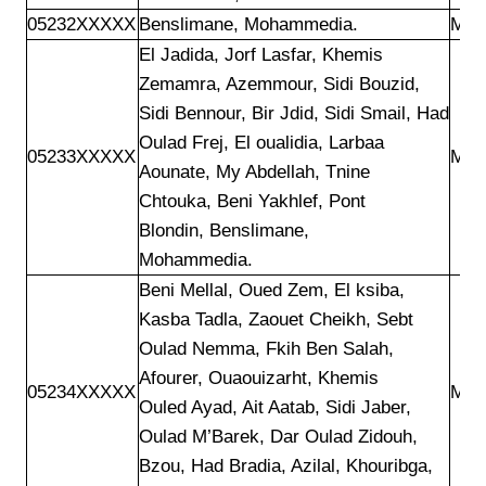
05232XXXXX
Benslimane, Mohammedia.
Mar
El Jadida, Jorf Lasfar, Khemis

Zemamra, Azemmour, Sidi Bouzid,

Sidi Bennour, Bir Jdid, Sidi Smail, Had

Oulad Frej, El oualidia, Larbaa

05233XXXXX
Mar
Aounate, My Abdellah, Tnine

Chtouka, Beni Yakhlef, Pont

Blondin, Benslimane,

Mohammedia.
Beni Mellal, Oued Zem, El ksiba,

Kasba Tadla, Zaouet Cheikh, Sebt

Oulad Nemma, Fkih Ben Salah,

Afourer, Ouaouizarht, Khemis

05234XXXXX
Mar
Ouled Ayad, Ait Aatab, Sidi Jaber,

Oulad M’Barek, Dar Oulad Zidouh,

Bzou, Had Bradia, Azilal, Khouribga,
