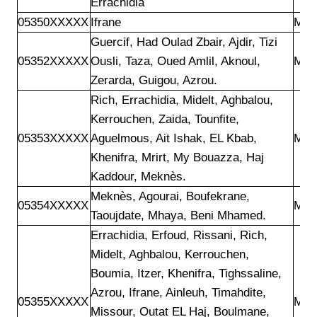
Errachidia 
05350XXXXX
Ifrane
Mar
Guercif, Had Oulad Zbair, Ajdir, Tizi

05352XXXXX
Ousli, Taza, Oued Amlil, Aknoul,

Mar
Zerarda, Guigou, Azrou.
Rich, Errachidia, Midelt, Aghbalou,

Kerrouchen, Zaida, Tounfite,

05353XXXXX
Aguelmous, Ait Ishak, EL Kbab,

Mar
Khenifra, Mrirt, My Bouazza, Haj

Kaddour, Meknès.
Meknès, Agourai, Boufekrane,

05354XXXXX
Mar
Taoujdate, Mhaya, Beni Mhamed.
Errachidia, Erfoud, Rissani, Rich,

Midelt, Aghbalou, Kerrouchen,

Boumia, Itzer, Khenifra, Tighssaline,

Azrou, Ifrane, Ainleuh, Timahdite,

05355XXXXX
Mar
Missour, Outat EL Haj, Boulmane,
