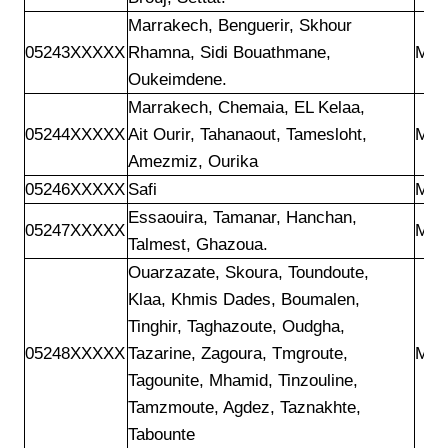
Marrakech, Benguerir, Skhour

05243XXXXX
Rhamna, Sidi Bouathmane,

Mar
Oukeimdene.
Marrakech, Chemaia, EL Kelaa,

05244XXXXX
Ait Ourir, Tahanaout, Tamesloht,

Mar
Amezmiz, Ourika
05246XXXXX
Safi
Mar
Essaouira, Tamanar, Hanchan,

05247XXXXX
Mar
Talmest, Ghazoua.
Ouarzazate, Skoura, Toundoute,

Klaa, Khmis Dades, Boumalen,

Tinghir, Taghazoute, Oudgha,

05248XXXXX
Tazarine, Zagoura, Tmgroute,

Mar
Tagounite, Mhamid, Tinzouline,

Tamzmoute, Agdez, Taznakhte,

Tabounte