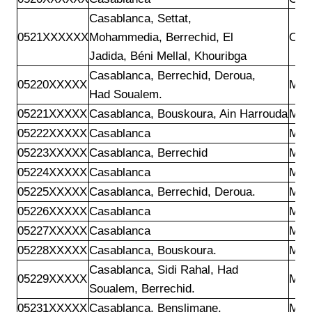
Casablanca, Settat,

0521XXXXXX
Mohammedia, Berrechid, El

Ora
Jadida, Béni Mellal, Khouribga
Casablanca, Berrechid, Deroua,

05220XXXXX
Mar
Had Soualem.
05221XXXXX
Casablanca, Bouskoura, Ain Harrouda
Mar
05222XXXXX
Casablanca
Mar
05223XXXXX
Casablanca, Berrechid
Mar
05224XXXXX
Casablanca
Mar
05225XXXXX
Casablanca, Berrechid, Deroua.
Mar
05226XXXXX
Casablanca
Mar
05227XXXXX
Casablanca
Mar
05228XXXXX
Casablanca, Bouskoura.
Mar
Casablanca, Sidi Rahal, Had

05229XXXXX
Mar
Soualem, Berrechid.
05231XXXXX
Casablanca, Benslimane.
Mar