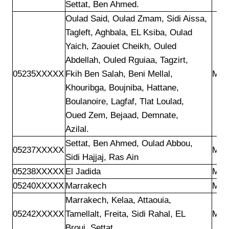
Settat, Ben Ahmed.
Oulad Said, Oulad Zmam, Sidi Aissa,

Tagleft, Aghbala, EL Ksiba, Oulad

Yaich, Zaouiet Cheikh, Ouled

Abdellah, Ouled Rguiaa, Tagzirt,

05235XXXXX
Fkih Ben Salah, Beni Mellal,

Mar
Khouribga, Boujniba, Hattane,

Boulanoire, Lagfaf, Tlat Loulad,

Oued Zem, Bejaad, Demnate,

Azilal.
Settat, Ben Ahmed, Oulad Abbou,

05237XXXXX
Mar
Sidi Hajjaj, Ras Ain
05238XXXXX
El Jadida 
Mar
05240XXXXX
Marrakech
Mar
Marrakech, Kelaa, Attaouia,

05242XXXXX
Tamellalt, Freita, Sidi Rahal, EL

Mar
Brouj, Settat.