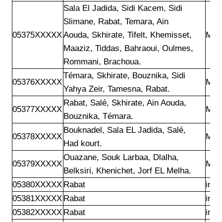
Sala El Jadida, Sidi Kacem, Sidi

Slimane, Rabat, Temara, Ain

05375XXXXX
Aouda, Skhirate, Tifelt, Khemisset,

Mar
Maaziz, Tiddas, Bahraoui, Oulmes,

Rommani, Brachoua.
Témara, Skhirate, Bouznika, Sidi

05376XXXXX
Mar
Yahya Zeir, Tamesna, Rabat.
Rabat, Salé, Skhirate, Ain Aouda,

05377XXXXX
Mar
Bouznika, Témara.
Bouknadel, Sala EL Jadida, Salé,

05378XXXXX
Mar
Had kourt.
Ouazane, Souk Larbaa, Dlalha,

05379XXXXX
Mar
Belksiri, Khenichet, Jorf EL Melha.
Rabat
inwi
Rabat
inwi
Rabat
inwi