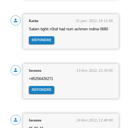
31 janv. 2022, 19:11:00
Karim
Salam bghit n3raf had num achmen mdina 0680
RÉPONDRE
13 févr. 2022, 23:34:00
Inconnu
+85256426271
RÉPONDRE
24 févr. 2022, 12:48:00
Inconnu