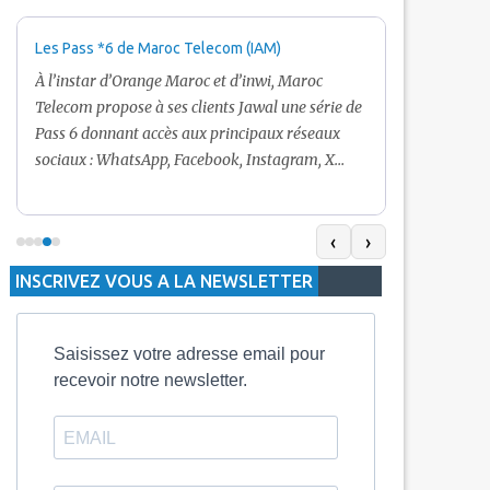
Les Pass *6 de Maroc Telecom (IAM)
Promotion Ma
+ Internet
À l’instar d’Orange Maroc et d’inwi, Maroc
Nouveau! Clie
Telecom propose à ses clients Jawal une série de
pour toute r
Pass 6 donnant accès aux principaux réseaux
Telecom vous
sociaux : WhatsApp, Facebook, Instagram, X
De plus, Mar
(Twitter) et Snapchat.En temps normal, le Pass
quelle recha
5 Dh inclut 100 Mo, le Pass 10 Dh offre 400 Mo,
selon le mon
tandis que les formules à 20 Dh et 30 Dh
‹
›
la durée de v
proposent respectivement 1 Go et 2 Go. Les
INSCRIVEZ VOUS A LA NEWSLETTER
jours alors q
durées de validité sont de 3 jours pour
3 mois.
Saisissez votre adresse email pour
recevoir notre newsletter.