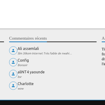
Commentaires récents
A
Ali assemlali
Ti
fr
Slm 3likom Internet Très faible de nwahi…
di
Config
l'
Bonsoir
aliNT4 yaounde
bsr
Charlotte
wow