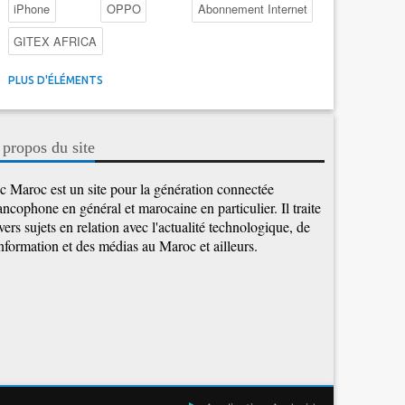
iPhone
OPPO
Abonnement Internet
GITEX AFRICA
4G au Maroc
Facebook
Promotions inwi
PLUS D'ÉLÉMENTS
Intelligence Artificielle
Cybersécurité
Promotions Maroc Telecom
Kaspersky
APEBI
 propos du site
iOS
Ericsson
WhatsApp
c Maroc est un site pour la génération connectée
ancophone en général et marocaine en particulier. Il traite
vers sujets en relation avec l'actualité technologique, de
information et des médias au Maroc et ailleurs.