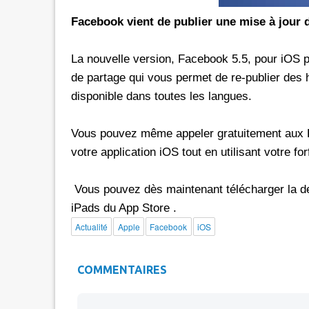
Facebook vient de publier une mise à jour 
rs les réseaux sociaux avec *6 chez
Promotion inwi: L'illimité vers 
oc
avec *6
La nouvelle version, Facebook 5.5, pour iOS 
e de 30 Dh donne dorénavant un
A l'instar de Maroc Telecom et 
de partage qui vous permet de re-publier des hi
té aux réseaux sociaux chez Orange.
bénéficier ses clients prépayés 
disponible dans toutes les langues.
e d'une offre promotionnelle qui
certains réseaux sociaux. A 5 Dh, le client aura
e 24 mars 2026, les clients prépayés
droit à 100 Mo valables vers 
oc peuvent désormais bénéficier
Facebook, Twitter, Instagram 
Vous pouvez même appeler gratuitement aux E
 Instagram
300 Mo pour le Pass de 10 Dh.
votre application iOS tout en utilisant votre forf
urant 30 jours, et ce, en
passage que dans le cadre d'un
 le code d'une recharge de 30 Dh
promotionnelle qui prendra fi
Vous pouvez dès maintenant télécharger la der
ivi de *6. Rappelons
le Pass 30 Dh de inwi offre un
iPads du App Store .
Actualité
Apple
Facebook
iOS
COMMENTAIRES