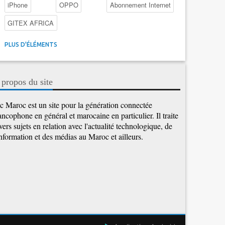
iPhone
OPPO
Abonnement Internet
GITEX AFRICA
4G au Maroc
Facebook
Promotions inwi
PLUS D'ÉLÉMENTS
Intelligence Artificielle
Cybersécurité
Promotions Maroc Telecom
Kaspersky
APEBI
 propos du site
iOS
Ericsson
WhatsApp
c Maroc est un site pour la génération connectée
ancophone en général et marocaine en particulier. Il traite
vers sujets en relation avec l'actualité technologique, de
information et des médias au Maroc et ailleurs.