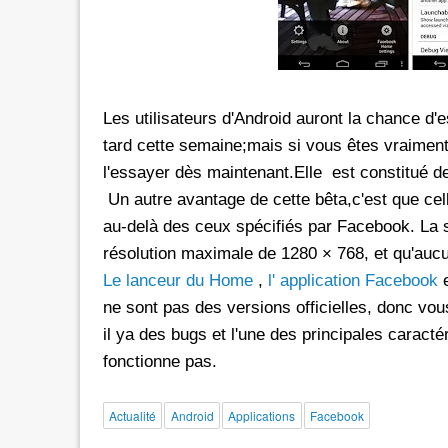
rs les réseaux sociaux avec *6 chez
Promotion inwi: L'illimité vers 
oc
avec *6
e de 30 Dh donne dorénavant un
A l'instar de Maroc Telecom et 
Les utilisateurs d'Android auront la chance d'
té aux réseaux sociaux chez Orange.
bénéficier ses clients prépayés 
e d'une offre promotionnelle qui
certains réseaux sociaux. A 5 Dh, le client aura
tard cette semaine;mais si vous êtes vraiment
e 24 mars 2026, les clients prépayés
droit à 100 Mo valables vers 
l'essayer dès maintenant.Elle est constitué d
oc peuvent désormais bénéficier
Facebook, Twitter, Instagram 
Un autre avantage de cette bêta,c'est que cell
 Instagram
300 Mo pour le Pass de 10 Dh.
au-delà des ceux spécifiés par Facebook. La s
urant 30 jours, et ce, en
passage que dans le cadre d'un
résolution maximale de 1280 × 768, et qu'aucu
 le code d'une recharge de 30 Dh
promotionnelle qui prendra fi
Le lanceur du Home
,
l' application Facebook
ivi de *6. Rappelons
le Pass 30 Dh de inwi offre un
ne sont pas des versions officielles, donc vous
il ya des bugs et l'une des principales caracté
fonctionne pas.
Actualité
Android
Applications
Facebook