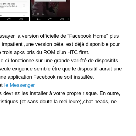
les réseaux sociaux
Promotion Orange Maroc: Recharge x25 +
Internet
Orange, inwi fait
Nouveau! Orange Maroc multiplie les recharges
essayer la version officielle de "Facebook Home" plus
d'un accès à
de ses clients mobiles en prépayé par 25 et ce,
pour toute recharge de 30 Dh ou plus. De plus,
 impatient ,une version bêta est déjà disponible pour
WhatsApp,
Orange offre, suite à n'importe quelle recharge,
e trois apks pris du ROM d'un HTC first.
et Snapchat voire
un volume d'internet variant selon le montant de
e-ci fonctionne sur une grande variété de dispositifs
 Notons au
ladite recharge. La durée de validité du volume
eule exigence semble être que le dispositif aurait une
e offre
d'internet est de 7 jours alors que celle du solde
ne application Facebook ne soit installée.
n le 23 mars 2026,
offert en Dh est de 3 mois. Recharge Solde
et
le Messenger
 devriez les installer à votre propre risque. En outre,
ristiques (et sans doute la meilleure),chat heads, ne