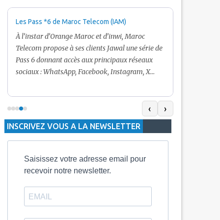
Les Pass *6 de Maroc Telecom (IAM)
Promotion Ma
+ Internet
À l’instar d’Orange Maroc et d’inwi, Maroc
Nouveau! Clie
Telecom propose à ses clients Jawal une série de
pour toute r
Pass 6 donnant accès aux principaux réseaux
Telecom vous
sociaux : WhatsApp, Facebook, Instagram, X
De plus, Mar
(Twitter) et Snapchat.En temps normal, le Pass
quelle recha
5 Dh inclut 100 Mo, le Pass 10 Dh offre 400 Mo,
selon le mon
tandis que les formules à 20 Dh et 30 Dh
‹
›
la durée de v
proposent respectivement 1 Go et 2 Go. Les
INSCRIVEZ VOUS A LA NEWSLETTER
jours alors q
durées de validité sont de 3 jours pour
3 mois.
Saisissez votre adresse email pour
recevoir notre newsletter.