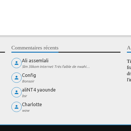
Commentaires récents
A
Ali assemlali
Ti
fr
Slm 3likom Internet Très faible de nwahi…
di
Config
l'
Bonsoir
aliNT4 yaounde
bsr
Charlotte
wow