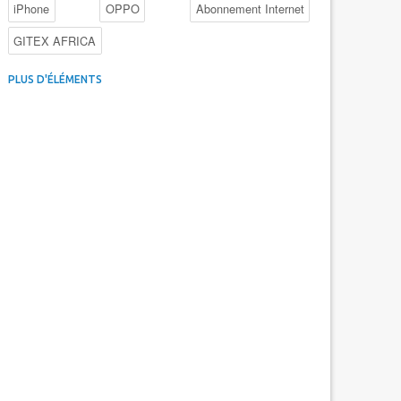
iPhone
OPPO
Abonnement Internet
GITEX AFRICA
4G au Maroc
Facebook
Promotions inwi
PLUS D'ÉLÉMENTS
Intelligence Artificielle
Cybersécurité
Promotions Maroc Telecom
Kaspersky
APEBI
iOS
Ericsson
WhatsApp