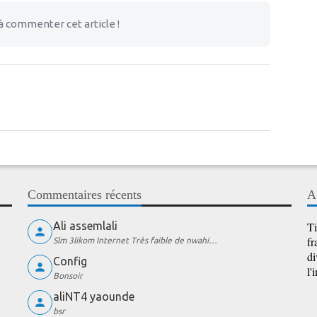
à commenter cet article !
Commentaires récents
A
Ali assemlali
Ti
fr
Slm 3likom Internet Très faible de nwahi…
di
Config
l'
Bonsoir
aliNT4 yaounde
bsr