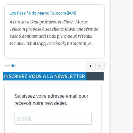
Les Pass *6 de Maroc Telecom (IAM)
Promotion Ma
+ Internet
À l’instar d’Orange Maroc et d’inwi, Maroc
Nouveau! Clie
Telecom propose à ses clients Jawal une série de
pour toute r
Pass 6 donnant accès aux principaux réseaux
Telecom vous
sociaux : WhatsApp, Facebook, Instagram, X
De plus, Mar
(Twitter) et Snapchat.En temps normal, le Pass
quelle recha
5 Dh inclut 100 Mo, le Pass 10 Dh offre 400 Mo,
selon le mon
tandis que les formules à 20 Dh et 30 Dh
‹
›
la durée de v
proposent respectivement 1 Go et 2 Go. Les
INSCRIVEZ VOUS A LA NEWSLETTER
jours alors q
durées de validité sont de 3 jours pour
3 mois.
Saisissez votre adresse email pour
recevoir notre newsletter.