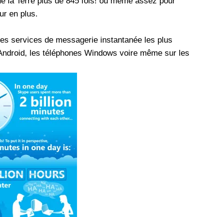
e la Terre plus de 845 fois! ou même assez pour
ur en plus.
les réseaux sociaux
Promotion Orange Maroc: Recharge x25 +
Internet
des services de messagerie instantanée les plus
Orange, inwi fait
Nouveau! Orange Maroc multiplie les recharges
, Android, les téléphones Windows voire même sur les
d'un accès à
de ses clients mobiles en prépayé par 25 et ce,
pour toute recharge de 30 Dh ou plus. De plus,
WhatsApp,
Orange offre, suite à n'importe quelle recharge,
et Snapchat voire
un volume d'internet variant selon le montant de
 Notons au
ladite recharge. La durée de validité du volume
e offre
d'internet est de 7 jours alors que celle du solde
n le 23 mars 2026,
offert en Dh est de 3 mois. Recharge Solde