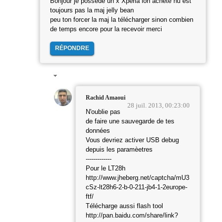
Bonjour je possède un x Xperia ion achete nu est
toujours pas la maj jelly bean
peu ton forcer la maj la télécharger sinon combien
de temps encore pour la recevoir merci
RÉPONDRE
Rachid Amaoui
28 juil. 2013, 00:23:00
N'oublie pas
de faire une sauvegarde de tes
données
Vous devriez activer USB debug
depuis les paramèetres
-------------
Pour le LT28h
http://www.jheberg.net/captcha/mU3
cSz-lt28h6-2-b-0-211-jb4-1-2europe-
ftf/
Télécharge aussi flash tool
http://pan.baidu.com/share/link?