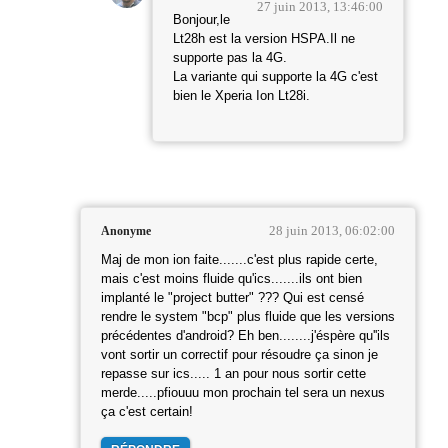
27 juin 2013, 13:46:00
Bonjour,le
Lt28h est la version HSPA.Il ne
supporte pas la 4G.
La variante qui supporte la 4G c'est
bien le Xperia Ion Lt28i.
28 juin 2013, 06:02:00
Anonyme
Maj de mon ion faite.......c'est plus rapide certe,
mais c'est moins fluide qu'ics.......ils ont bien
implanté le "project butter" ??? Qui est censé
rendre le system "bcp" plus fluide que les versions
précédentes d'android? Eh ben........j'éspère qu''ils
vont sortir un correctif pour résoudre ça sinon je
repasse sur ics..... 1 an pour nous sortir cette
merde.....pfiouuu mon prochain tel sera un nexus
ça c'est certain!