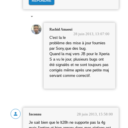
RÉPONDRE
Rachid Amaoui
28 juin 2013, 13:07:00
C'est la le
problème des mise à jour fournies
par Sony,que des bug.
Quand la maj vers JB pour le Xperia
S a vu le jour, plusieurs bugs ont
été signalés et ne sont toujours pas
corrigés même après une petite maj
servant comme correctif.
28 juin 2013, 15:58:00
Inconnu
Je sait bien que le lt28h ne supporte pas la 4g
mais l'option et bien apparu dans mes réglage est