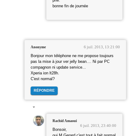
prie.
bonne fin de journée
6 juil. 2013, 13:21:00
Anonyme
Bonjour mon téléphone ne me propose toujours
pas la mise à jour ver jelly bean.... Ni par PC
compagnon ni update service...
Xperia ion lt28h.
C'est normal?
RÉPONDRE
Rachid Amaoui
6 juil. 2013, 23:40:00
Bonsoir,
oui M Gerard,c'est tout à fait normal