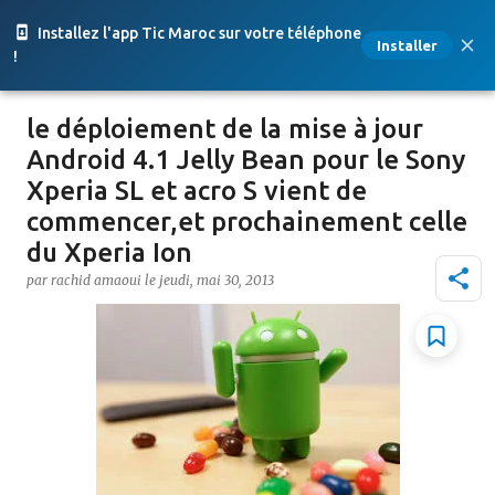
Accéder au contenu principal
Installez l'app Tic Maroc sur votre téléphone
Installer
!
le déploiement de la mise à jour
Android 4.1 Jelly Bean pour le Sony
Xperia SL et acro S vient de
commencer,et prochainement celle
du Xperia Ion
par
rachid amaoui
le
jeudi, mai 30, 2013