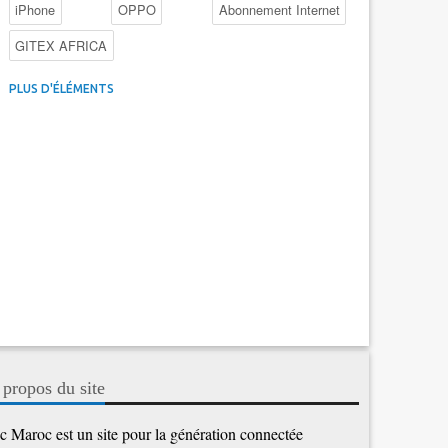
iPhone
OPPO
Abonnement Internet
GITEX AFRICA
4G au Maroc
Facebook
Promotions inwi
PLUS D'ÉLÉMENTS
Intelligence Artificielle
Cybersécurité
Promotions Maroc Telecom
Kaspersky
APEBI
iOS
Ericsson
WhatsApp
 propos du site
c Maroc est un site pour la génération connectée