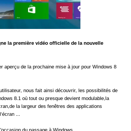
les réseaux sociaux
Promotion Orange Maroc: Recharge x25 +
Internet
Orange, inwi fait
Nouveau! Orange Maroc multiplie les recharges
d'un accès à
de ses clients mobiles en prépayé par 25 et ce,
pour toute recharge de 30 Dh ou plus. De plus,
e la première vidéo officielle de la nouvelle
WhatsApp,
Orange offre, suite à n'importe quelle recharge,
et Snapchat voire
un volume d'internet variant selon le montant de
 Notons au
ladite recharge. La durée de validité du volume
r aperçu de la prochaine mise à jour pour Windows 8
e offre
d'internet est de 7 jours alors que celle du solde
n le 23 mars 2026,
offert en Dh est de 3 mois. Recharge Solde
lisateur, nous fait ainsi découvrir, les possibilités de
indows 8.1 où tout ou presque devient modulable,la
écran,de la largeur des fenêtres des applications
‘écran ...
à l'occasion du passage à Windows