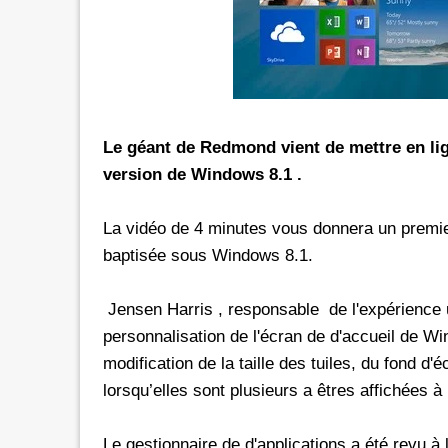
rs les réseaux sociaux avec *6 chez
Promotion inwi: L'illimité vers 
oc
avec *6
e de 30 Dh donne dorénavant un
A l'instar de Maroc Telecom et 
té aux réseaux sociaux chez Orange.
bénéficier ses clients prépayés 
e d'une offre promotionnelle qui
certains réseaux sociaux. A 5 Dh, le client aura
Le géant de Redmond vient de mettre en lign
e 24 mars 2026, les clients prépayés
droit à 100 Mo valables vers 
version de Windows 8.1 .
oc peuvent désormais bénéficier
Facebook, Twitter, Instagram 
 Instagram
300 Mo pour le Pass de 10 Dh.
La vidéo de 4 minutes vous donnera un premie
urant 30 jours, et ce, en
passage que dans le cadre d'un
baptisée sous Windows 8.1.
 le code d'une recharge de 30 Dh
promotionnelle qui prendra fi
ivi de *6. Rappelons
le Pass 30 Dh de inwi offre un
Jensen Harris , responsable de l'expérience uti
personnalisation de l'écran de d'accueil de W
modification de la taille des tuiles, du fond d'
lorsqu’elles sont plusieurs a êtres affichées à l
Le gestionnaire de d'applications a été revu 