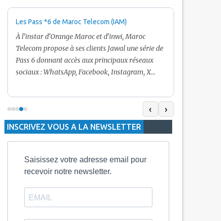
Les Pass *6 de Maroc Telecom (IAM)
Promotion Ma
+ Internet
À l’instar d’Orange Maroc et d’inwi, Maroc
Nouveau! Clie
Telecom propose à ses clients Jawal une série de
pour toute r
Pass 6 donnant accès aux principaux réseaux
Telecom vous
sociaux : WhatsApp, Facebook, Instagram, X
De plus, Mar
(Twitter) et Snapchat.En temps normal, le Pass
quelle recha
5 Dh inclut 100 Mo, le Pass 10 Dh offre 400 Mo,
selon le mon
tandis que les formules à 20 Dh et 30 Dh
‹
›
la durée de v
proposent respectivement 1 Go et 2 Go. Les
INSCRIVEZ VOUS A LA NEWSLETTER
jours alors q
durées de validité sont de 3 jours pour
3 mois.
Saisissez votre adresse email pour
recevoir notre newsletter.