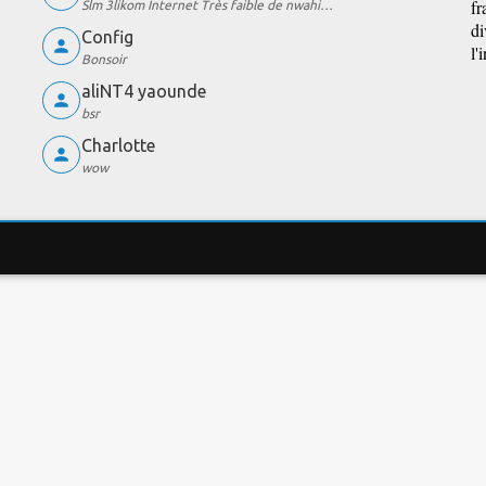
fr
Slm 3likom Internet Très faible de nwahi…
di
Config
l'
Bonsoir
aliNT4 yaounde
bsr
Charlotte
wow
EST DE DÉBIT
COMPARATEUR DE FORFAITS
LES 