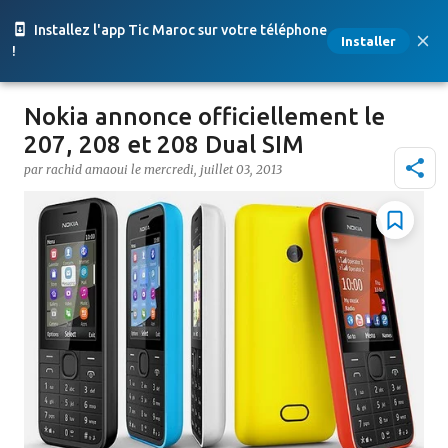
Accéder au contenu principal
Installez l'app Tic Maroc sur votre téléphone
Installer
!
Nokia annonce officiellement le
207, 208 et 208 Dual SIM
par
rachid amaoui
le
mercredi, juillet 03, 2013