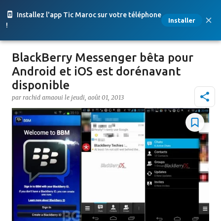
Accéder au contenu principal
Installez l'app Tic Maroc sur votre téléphone
Installer
!
BlackBerry Messenger bêta pour
Android et iOS est dorénavant
disponible
par
rachid amaoui
le
jeudi, août 01, 2013