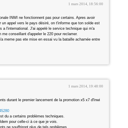
1 mars 2014, 18:56:00
ionale INWI ne fonctionnent pas pour certains. Apres avoir
r un appel vers le pays désiré, on t'informe que ton solde est
 a l'international. J'ai appelé le service technique qui m'a
 me conseillant d'appeler le 220 pour reclamer.
ur n'a meme pas ete mise en essai vu la bataille acharnée entre
1 mars 2014, 19:48:00
ients durant le premier lancement de la promotion x5 x7 d'Inwi
145280
est du a certains problèmes techniques.
.Idem pour celle-ci à ce que je vois.
ents ne souffriront plus de tels problèmes.