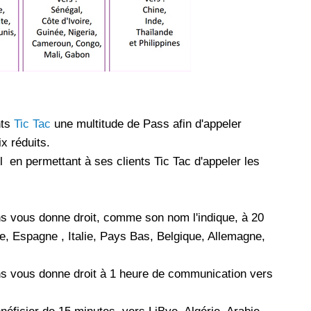
les réseaux sociaux
Promotion Orange Maroc: Recharge x25 +
Internet
Orange, inwi fait
Nouveau! Orange Maroc multiplie les recharges
d'un accès à
de ses clients mobiles en prépayé par 25 et ce,
pour toute recharge de 30 Dh ou plus. De plus,
WhatsApp,
Orange offre, suite à n'importe quelle recharge,
nts
Tic Tac
une multitude de Pass afin d'appeler
et Snapchat voire
un volume d'internet variant selon le montant de
x réduits.
 Notons au
ladite recharge. La durée de validité du volume
l en permettant à ses clients Tic Tac d'appeler les
e offre
d'internet est de 7 jours alors que celle du solde
n le 23 mars 2026,
offert en Dh est de 3 mois. Recharge Solde
 vous donne droit, comme son nom l'indique, à 20
e, Espagne , Italie, Pays Bas, Belgique, Allemagne,
s vous donne droit à 1 heure de communication vers