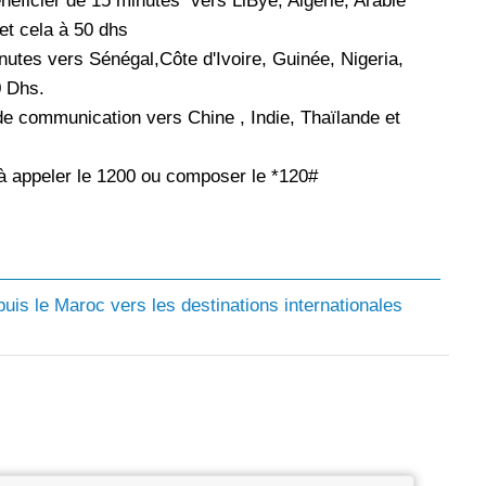
néficier de 15 minutes vers LiBye, Algérie, Arabie
et cela à 50 dhs
nutes vers Sénégal,Côte d'Ivoire, Guinée, Nigeria,
0 Dhs.
de communication vers Chine , Indie, Thaïlande et
'à appeler le 1200 ou composer le *120#
is le Maroc vers les destinations internationales