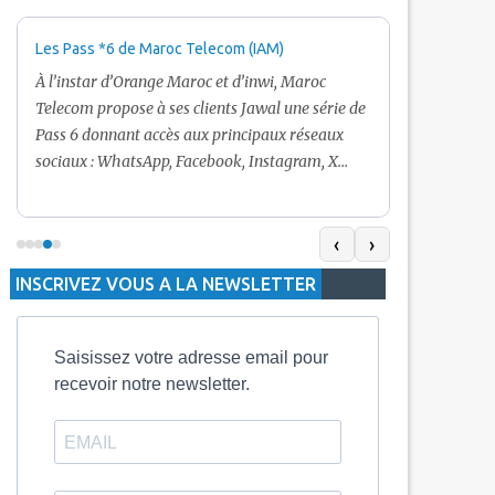
Les Pass *6 de Maroc Telecom (IAM)
Promotion Ma
+ Internet
À l’instar d’Orange Maroc et d’inwi, Maroc
Nouveau! Clie
Telecom propose à ses clients Jawal une série de
pour toute r
Pass 6 donnant accès aux principaux réseaux
Telecom vous
sociaux : WhatsApp, Facebook, Instagram, X
De plus, Mar
(Twitter) et Snapchat.En temps normal, le Pass
quelle recha
5 Dh inclut 100 Mo, le Pass 10 Dh offre 400 Mo,
selon le mon
tandis que les formules à 20 Dh et 30 Dh
‹
›
la durée de v
proposent respectivement 1 Go et 2 Go. Les
INSCRIVEZ VOUS A LA NEWSLETTER
jours alors q
durées de validité sont de 3 jours pour
3 mois.
Saisissez votre adresse email pour
recevoir notre newsletter.