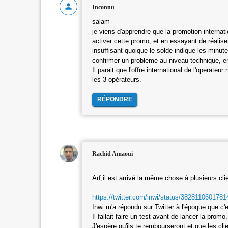
Inconnu
salam
je viens d'apprendre que la promotion internat
activer cette promo, et en essayant de réalise
insuffisant quoique le solde indique les minutes
confirmer un probleme au niveau technique, en
Il parait que l'offre international de l'operate
les 3 opérateurs.
RÉPONDRE
Rachid Amaoui
Arf,il est arrivé la même chose à plusieurs cl
https://twitter.com/inwi/status/382811060178
Inwi m'a répondu sur Twitter à l'époque que c'
Il fallait faire un test avant de lancer la promo
J'espère qu'ils te rembourseront et que les cli