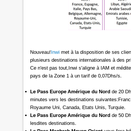
rs les réseaux sociaux avec *6 chez
Promotion inwi: L'illimité vers 
oc
avec *6
e de 30 Dh donne dorénavant un
A l'instar de Maroc Telecom et 
té aux réseaux sociaux chez Orange.
bénéficier ses clients prépayés 
e d'une offre promotionnelle qui
certains réseaux sociaux. A 5 Dh, le client aura
e 24 mars 2026, les clients prépayés
droit à 100 Mo valables vers 
Nouveau!
Inwi
met à la disposition de ses clie
oc peuvent désormais bénéficier
Facebook, Twitter, Instagram 
plusieurs destinations internationales à des pri
 Instagram
300 Mo pour le Pass de 10 Dh.
Ce n'est pas tout,Inwi s'aligne à IAM et médite
urant 30 jours, et ce, en
passage que dans le cadre d'un
pays de la Zone 1 à un tarif de 0,07Dhs/s.
 le code d'une recharge de 30 Dh
promotionnelle qui prendra fi
ivi de *6. Rappelons
le Pass 30 Dh de inwi offre un
Le Pass Europe Amérique du Nord
de 20 Dhs
minutes vers les destinations suivantes:Franc
Royaume Uni, Canada, Etats Unis, Turquie.
Le Pass Europe Amérique du Nord
de 50 Dh
lesdites destinations.